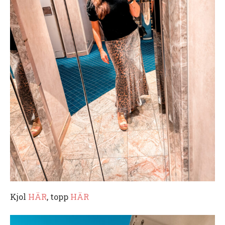
Kjol
HÄR
, topp
HÄR