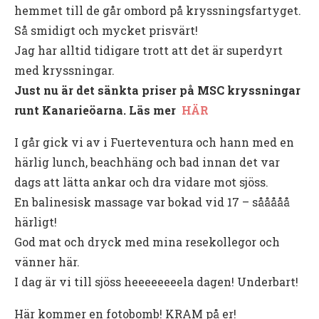
hemmet till de går ombord på kryssningsfartyget.
Så smidigt och mycket prisvärt!
Jag har alltid tidigare trott att det är superdyrt
med kryssningar.
Just nu är det sänkta priser på MSC kryssningar
runt Kanarieöarna. Läs mer
HÄR
I går gick vi av i Fuerteventura och hann med en
härlig lunch, beachhäng och bad innan det var
dags att lätta ankar och dra vidare mot sjöss.
En balinesisk massage var bokad vid 17 – sååååå
härligt!
God mat och dryck med mina resekollegor och
vänner här.
I dag är vi till sjöss heeeeeeeela dagen! Underbart!
Här kommer en fotobomb! KRAM på er!