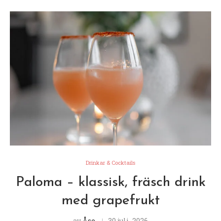
Drinkar & Cocktails
Paloma – klassisk, fräsch drink
med grapefrukt
av
Åse
30 juli, 2026