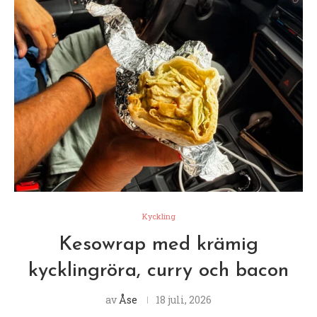
Kyckling
Kesowrap med krämig
kycklingröra, curry och bacon
av
Åse
18 juli, 2026