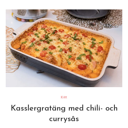
Kött
Kasslergratäng med chili- och
currysås