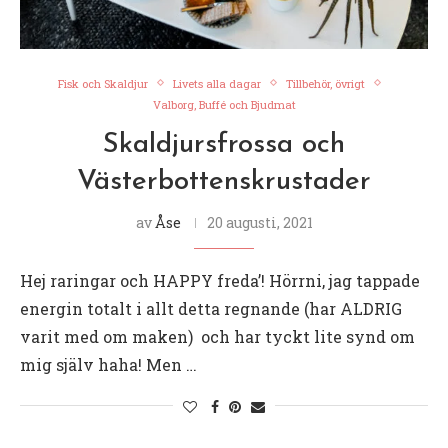
Fisk och Skaldjur
Livets alla dagar
Tillbehör, övrigt
Valborg, Buffé och Bjudmat
Skaldjursfrossa och
Västerbottenskrustader
av
Åse
20 augusti, 2021
Hej raringar och HAPPY freda’! Hörrni, jag tappade
energin totalt i allt detta regnande (har ALDRIG
varit med om maken) och har tyckt lite synd om
mig själv haha! Men …