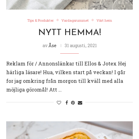
Tips & Produkter
Vardagsrummet
Vårt hem
NYTT HEMMA!
av
Åse
31 augusti, 2021
Reklam för / Annonslänkar till Ellos & Jotex Hej
härliga läsare! Hua, vilken start på veckan! I går
for jag omkring från morgon till kväll med alla
möjliga göromål! Att …