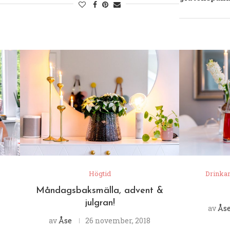
Högtid
Drinkar
Måndagsbaksmälla, advent &
julgran!
av
Ås
av
Åse
26 november, 2018