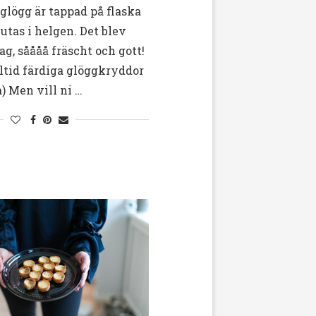
 glögg är tappad på flaska
utas i helgen. Det blev
ag, såååå fräscht och gott!
ltid färdiga glöggkryddor
) Men vill ni …