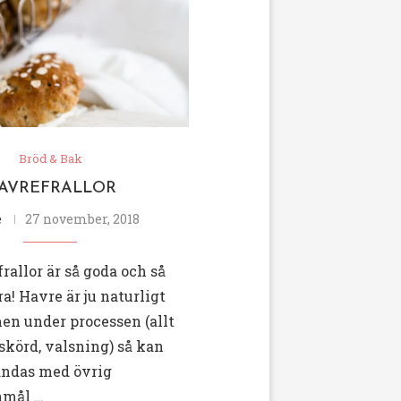
Bröd & Bak
AVREFRALLOR
e
27 november, 2018
rallor är så goda och så
ra! Havre är ju naturligt
en under processen (allt
 skörd, valsning) så kan
andas med övrig
nmål …