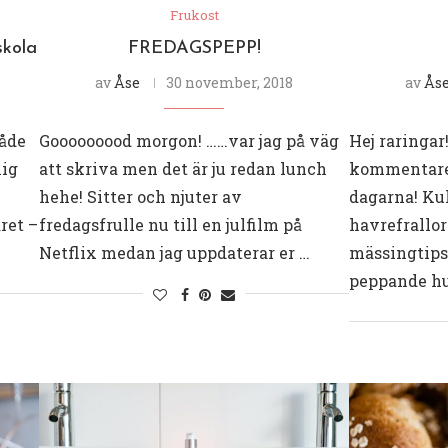
Frukost
skola
FREDAGSPEPP!
av
Åse
30 november, 2018
av
Ås
både
Gooooooood morgon! ……var jag på väg
Hej raringar!
lig
att skriva men det är ju redan lunch
kommentarer
hehe! Sitter och njuter av
dagarna! Kul
ret –
fredagsfrulle nu till en julfilm på
havrefrallo
Netflix medan jag uppdaterar er …
mässingtips
peppande hu