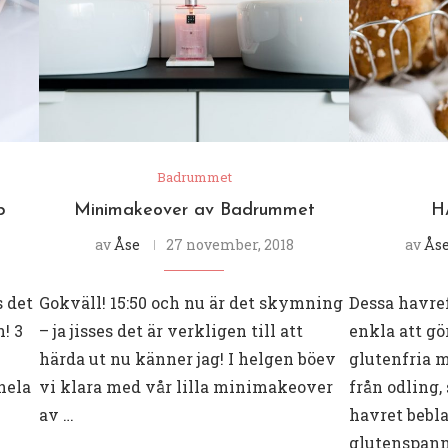
Badrummet
p
Minimakeover av Badrummet
H
av
Åse
27 november, 2018
av
Ås
 det
Gokväll! 15:50 och nu är det skymning
Dessa havref
! 3
– ja jisses det är verkligen till att
enkla att gö
härda ut nu känner jag! I helgen böev
glutenfria m
hela
vi klara med vår lilla minimakeover
från odling,
av …
havret bebl
glutenspan