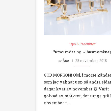
Tips & Produkter
Putsa mässing – husmorskne
av
Åse
28 november, 2018
GOD MORGON! Ojoj, i morse kändes
som jag vaknat upp på andra sidan
dagar kvar av november 😅 Varit
golvad av mörkret, det tunga grå 
november – …