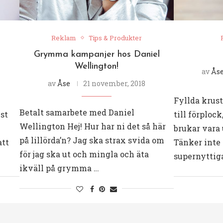
Reklam
Tips & Produkter
Grymma kampanjer hos Daniel
Wellington!
av
Ås
av
Åse
21 november, 2018
Fyllda krust
Betalt samarbete med Daniel
st
till förplock
Wellington Hej! Hur har ni det så här
brukar vara 
på lillörda’n? Jag ska strax svida om
att
Tänker inte 
för jag ska ut och mingla och äta
supernyttiga
ikväll på grymma …