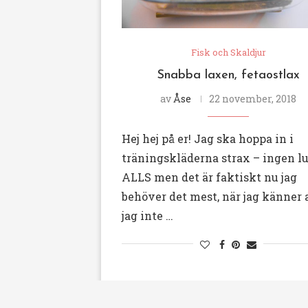
Fisk och Skaldjur
Snabba laxen, fetaostlax
av
Åse
22 november, 2018
Hej hej på er! Jag ska hoppa in i
träningskläderna strax – ingen lu
ALLS men det är faktiskt nu jag
behöver det mest, när jag känner 
jag inte …