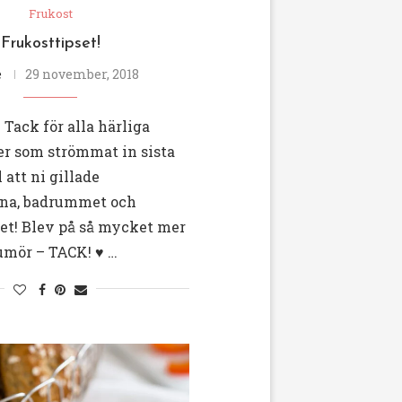
Frukost
Frukosttipset!
e
29 november, 2018
 Tack för alla härliga
 som strömmat in sista
 att ni gillade
rna, badrummet och
et! Blev på så mycket mer
mör – TACK! ♥️ …