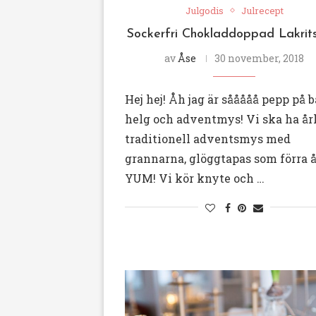
Julgodis
Julrecept
Sockerfri Chokladdoppad Lakrit
av
Åse
30 november, 2018
Hej hej! Åh jag är sååååå pepp på 
helg och adventmys! Vi ska ha år
traditionell adventsmys med
grannarna, glöggtapas som förra å
YUM! Vi kör knyte och …