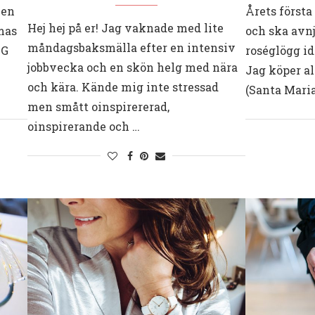
 en
Årets första
Hej hej på er! Jag vaknade med lite
mas
och ska avnj
måndagsbaksmälla efter en intensiv
BG
roséglögg id
jobbvecka och en skön helg med nära
Jag köper al
och kära. Kände mig inte stressad
(Santa Maria
men smått oinspirererad,
oinspirerande och …