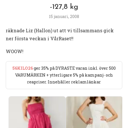
-127,8 kg
15 januari, 2008
räknade Liz (Hallon) ut att vi tillsammans gick
ner första veckan i VårRaset!!
WOOW!
56KILO26
ger 35% på DYRASTE varan inkl. över 500
VARUMÄRKEN + ytterligare 5% på kampanj- och
reapriser. Innehåller reklamlänkar