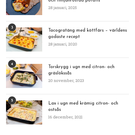
och timjanrostad potatis
28 januari, 2025
3
Tacogratäng med köttfärs – världens
godaste recept
28 januari, 2020
4
Torskrygg i ugn med citron- och
gräslökssås
20 november, 2023
5
Lax i ugn med krämig citron- och
ostsås
16 december, 2021