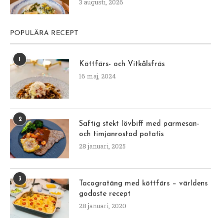
3 augusti, 2026
POPULÄRA RECEPT
1
Köttfärs- och Vitkålsfräs
16 maj, 2024
2
Saftig stekt lövbiff med parmesan-
och timjanrostad potatis
28 januari, 2025
3
Tacogratäng med köttfärs – världens
godaste recept
28 januari, 2020