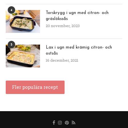
4
Torskrygg i ugn med citron- och
gräslökssås
20 november, 2023
5
Lax i ugn med krämig citron- och
ostsås
16 december, 2021
Fler populära recept