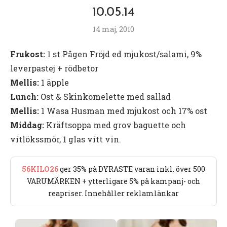
10.05.14
14 maj, 2010
Frukost:
1 st Pågen Fröjd ed mjukost/salami, 9%
leverpastej + rödbetor
Mellis:
1 äpple
Lunch:
Ost & Skinkomelette med sallad
Mellis:
1 Wasa Husman med mjukost och 17% ost
Middag:
Kräftsoppa med grov baguette och
vitlökssmör, 1 glas vitt vin.
56KILO26
ger 35% på DYRASTE varan inkl. över 500
VARUMÄRKEN + ytterligare 5% på kampanj- och
reapriser. Innehåller reklamlänkar