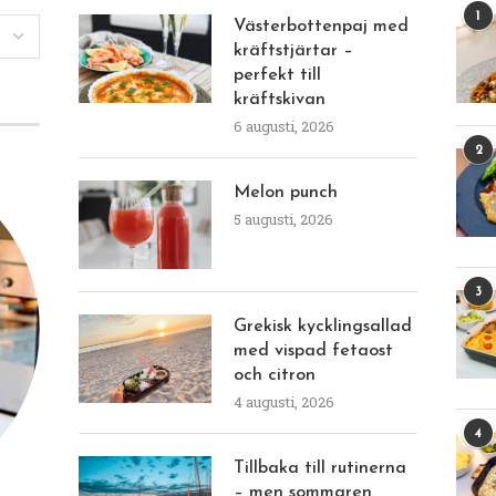
1
Västerbottenpaj med
kräftstjärtar –
perfekt till
kräftskivan
6 augusti, 2026
2
Melon punch
5 augusti, 2026
3
Grekisk kycklingsallad
med vispad fetaost
och citron
4 augusti, 2026
4
Tillbaka till rutinerna
– men sommaren