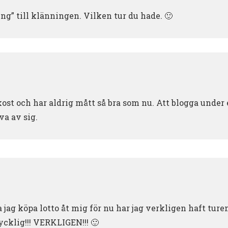
g” till klänningen. Vilken tur du hade. 🙂
ost och har aldrig mått så bra som nu. Att blogga under en
iva av sig.
ka jag köpa lotto åt mig för nu har jag verkligen haft tur
ycklig!!! VERKLIGEN!!! 🙂