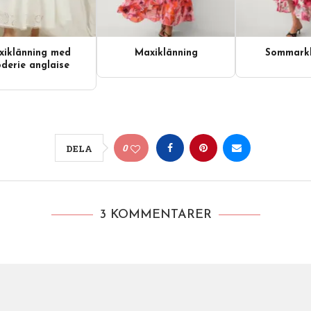
iklänning med
Maxiklänning
Sommarkl
derie anglaise
0
DELA
3 KOMMENTARER