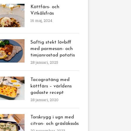
Köttfärs- och
Vitkålsfräs
16 maj, 2024
Saftig stekt lövbiff
med parmesan- och
timjanrostad potatis
28 januari, 2025
Tacogratäng med
köttfärs – världens
godaste recept
28 januari, 2020
Torskrygg i ugn med
citron- och gräslökssås
20 november, 2023