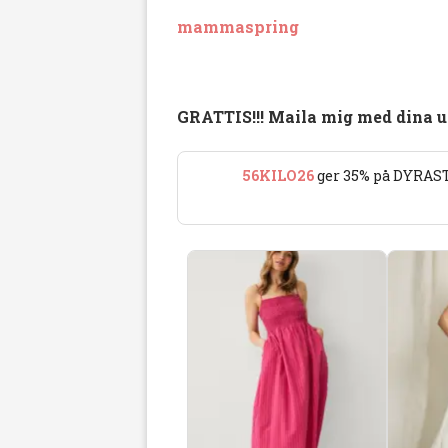
mammaspring
GRATTIS!!! Maila mig med dina up
56KILO26
ger 35% på DYRAST