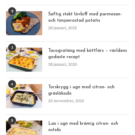
2
Saftig stekt lövbiff med parmesan-
och timjanrostad potatis
28 januari, 2025
3
Tacogratäng med köttfärs – världens
godaste recept
28 januari, 2020
4
Torskrygg i ugn med citron- och
gräslökssås
20 november, 2023
5
Lax i ugn med krämig citron- och
ostsås