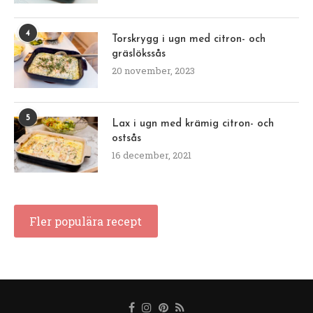
4
Torskrygg i ugn med citron- och
gräslökssås
20 november, 2023
5
Lax i ugn med krämig citron- och
ostsås
16 december, 2021
Fler populära recept