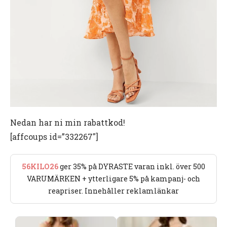
Nedan har ni min rabattkod!
[affcoups id=”332267″]
56KILO26
ger 35% på DYRASTE varan inkl. över 500
VARUMÄRKEN + ytterligare 5% på kampanj- och
reapriser. Innehåller reklamlänkar