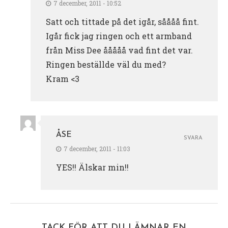
7 december, 2011 - 10:52
Satt och tittade på det igår, såååå fint.
Igår fick jag ringen och ett armband
från Miss Dee ååååå vad fint det var.
Ringen beställde väl du med?
Kram <3
ÅSE
SVARA
7 december, 2011 - 11:03
YES!! Älskar min!!
TACK FÖR ATT DU LÄMNAR EN