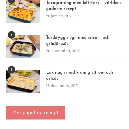
3
Tacogratäng med köttfärs – världens
godaste recept
28 januari, 2020
4
Torskrygg i ugn med citron- och
gräslökssås
20 november, 2023
5
Lax i ugn med krämig citron- och
ostsås
16 december, 2021
Fler populära recept