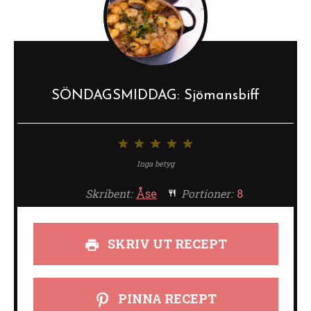
SÖNDAGSMIDDAG: Sjömansbiff
1
2
3
4
5
stjärna
stjärnor
stjärnor
stjärnor
stjärnor
Inga betyg
Skribent:
Åse
Portioner:
8
SKRIV UT RECEPT
PINNA RECEPT