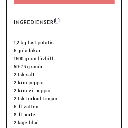
INGREDIENSER
1
,2 kg fast potatis
6
gula lökar
1600 gram
lövbiff
50
-
75
g smör
2
tsk salt
2
krm peppar
2
krm vitpeppar
2
tsk torkad timjan
6
dl vatten
8
dl porter
2
lagerblad