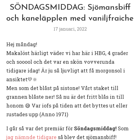
SÖNDAGSMIDDAG: Sjömansbiff
och kaneläpplen med vaniljfraiche
17 januari, 2022
Hej måndag!
Makalöst härligt väder vi har här i HBG, 4 grader
och sooool och det var en skön vovverunda
tidigare idag! Är ju så ljuvligt att få morgonsol i
ansiktet💛🔆
Men som det blåst på sistone! Vårt staket till
grannen blåste ner! Så nu är det fritt blås in till
honom 😅 Var iofs på tiden att det byttes ut eller
rustades upp (Anno 1971)
I går så var det premiär för
Söndagsmiddag!
Som
jag nämnde tidigare
så blev det sjömansbiff!