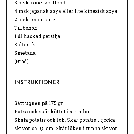
3
msk konc. köttfond
4
msk japansk soya eller lite kinesisk soya
2
msk tomatpuré
Tillbehör:
1
dl hackad persilja
Saltgurk
Smetana
(Bröd)
INSTRUKTIONER
Sätt ugnen på 175 gr.
Putsa och skär köttet i strimlor.
Skala potatis och lök. Skär potatis i tjocka
skivor, ca 0,5 cm. Skär löken i tunna skivor.