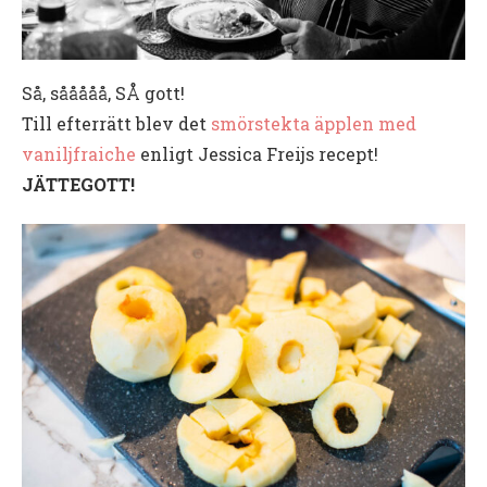
Så, sååååå, SÅ gott!
Till efterrätt blev det
smörstekta äpplen med
vaniljfraiche
enligt Jessica Freijs recept!
JÄTTEGOTT!