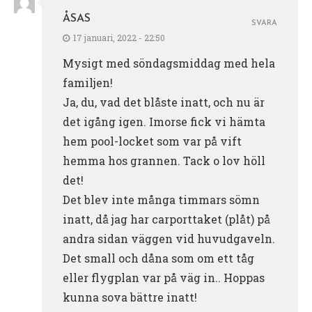
ÅSAS
SVARA
17 januari, 2022 - 22:50
Mysigt med söndagsmiddag med hela
familjen!
Ja, du, vad det blåste inatt, och nu är
det igång igen. Imorse fick vi hämta
hem pool-locket som var på vift
hemma hos grannen. Tack o lov höll
det!
Det blev inte många timmars sömn
inatt, då jag har carporttaket (plåt) på
andra sidan väggen vid huvudgaveln.
Det small och dåna som om ett tåg
eller flygplan var på väg in.. Hoppas
kunna sova bättre inatt!