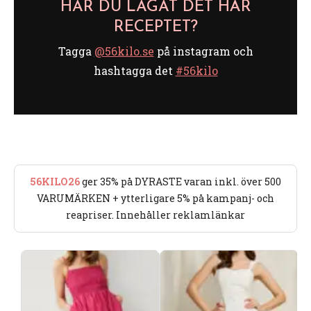
HAR DU LAGAT DET HÄR
RECEPTET?
Tagga
@56kilo.se
på instagram och
hashtagga det
#56kilo
56KILO26
ger 35% på DYRASTE varan inkl. över 500
VARUMÄRKEN + ytterligare 5% på kampanj- och
reapriser. Innehåller reklamlänkar