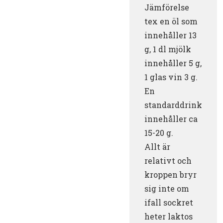
Jämförelse
tex en öl som
innehåller 13
g, 1 dl mjölk
innehåller 5 g,
1 glas vin 3 g.
En
standarddrink
innehåller ca
15-20 g.
Allt är
relativt och
kroppen bryr
sig inte om
ifall sockret
heter laktos