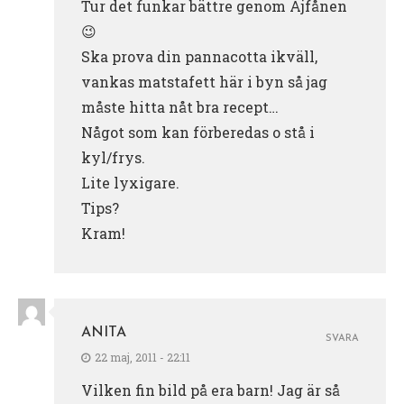
Tur det funkar bättre genom Ajfånen
😉
Ska prova din pannacotta ikväll,
vankas matstafett här i byn så jag
måste hitta nåt bra recept…
Något som kan förberedas o stå i
kyl/frys.
Lite lyxigare.
Tips?
Kram!
ANITA
SVARA
22 maj, 2011 - 22:11
Vilken fin bild på era barn! Jag är så