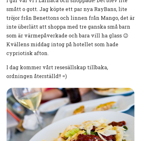
I går var vi i Larnaca och shoppade! Det blev lite
smått o gott. Jag köpte ett par nya RayBans, lite
tröjor från Benettons och linnen från Mango, det är
inte überlätt att shoppa med tre ganska små barn
som är värmepåverkade och bara vill ha glass 😉
Kvällens middag intog på hotellet som hade
cypriotisk afton.
I dag kommer vårt resesällskap tillbaka,
ordningen återställd!! =)