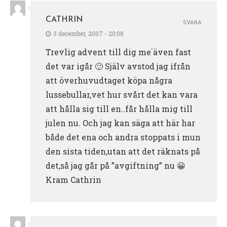
CATHRIN
SVARA
3 december, 2007 - 20:08
Trevlig advent till dig me´även fast
det var igår 🙂 Själv avstod jag ifrån
att överhuvudtaget köpa några
lussebullar,vet hur svårt det kan vara
att hålla sig till en..får hålla mig till
julen nu. Och jag kan säga att här har
både det ena och andra stoppats i mun
den sista tiden,utan att det räknats på
det,så jag går på ”avgiftning” nu 😀
Kram Cathrin