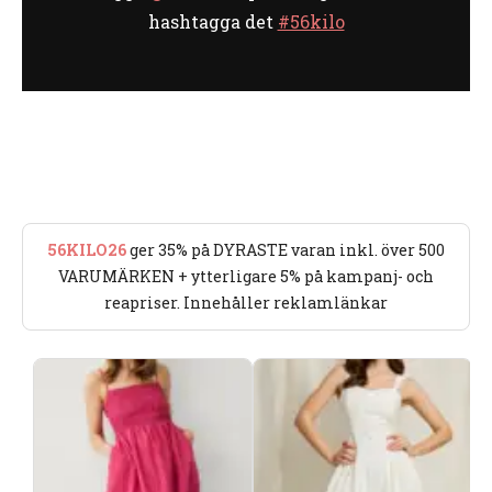
hashtagga det
#56kilo
56KILO26
ger 35% på DYRASTE varan inkl. över 500
VARUMÄRKEN + ytterligare 5% på kampanj- och
reapriser. Innehåller reklamlänkar