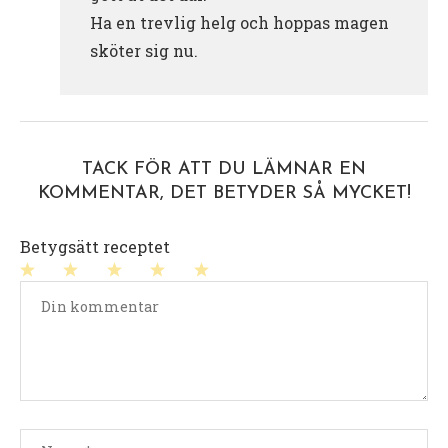
Ha en trevlig helg och hoppas magen
sköter sig nu.
TACK FÖR ATT DU LÄMNAR EN
KOMMENTAR, DET BETYDER SÅ MYCKET!
Betygsätt receptet
1
2
3
4
5
stjärna
stjärnor
stjärnor
stjärnor
stjärnor