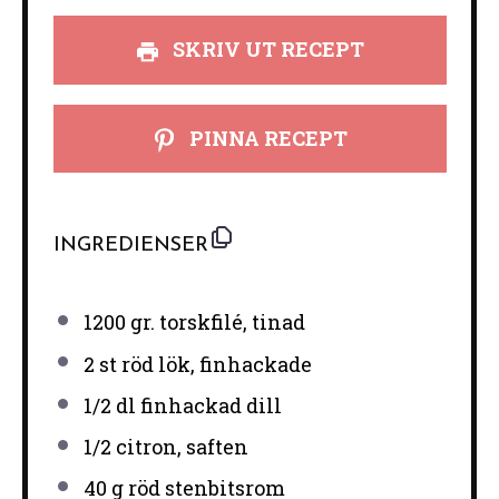
SKRIV UT RECEPT
PINNA RECEPT
INGREDIENSER
1200
gr. torskfilé, tinad
2
st röd lök, finhackade
1/2
dl finhackad dill
1/2
citron, saften
40 g
röd stenbitsrom