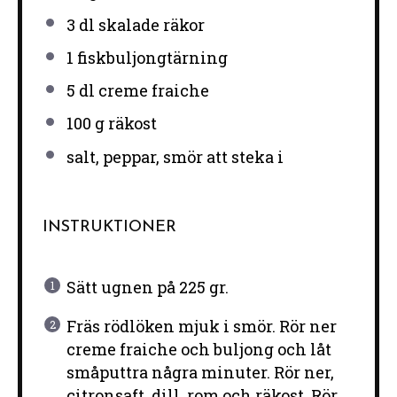
3
dl skalade räkor
1
fiskbuljongtärning
5
dl creme fraiche
100 g
räkost
salt, peppar, smör att steka i
INSTRUKTIONER
Sätt ugnen på 225 gr.
Fräs rödlöken mjuk i smör. Rör ner
creme fraiche och buljong och låt
småputtra några minuter. Rör ner,
citronsaft, dill, rom och räkost. Rör