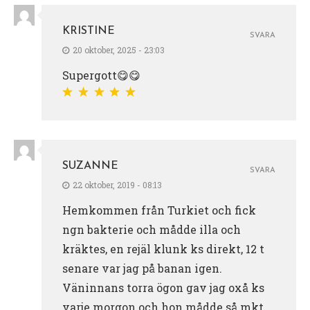
KRISTINE
SVARA
20 oktober, 2025 - 23:03
Supergott😋😋
SUZANNE
SVARA
22 oktober, 2019 - 08:13
Hemkommen från Turkiet och fick
ngn bakterie och mådde illa och
kräktes, en rejäl klunk ks direkt, 12 t
senare var jag på banan igen.
Väninnans torra ögon gav jag oxå ks
varje morgon och hon mådde så mkt