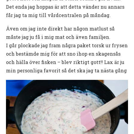
Det enda jag hoppas är att detta vänder nu annars
får jag ta mig till vårdcentralen på måndag.
Även om jag inte direkt har någon matlust så
måste jag ju få i mig mat och även familjen.
I går plockade jag fram några paket torsk ur frysen
och bestämde mig för att sno ihop en skagensås
och hälla över fisken – blev riktigt gott!! Lax är ju
min personliga favorit så det ska jag ta nästa gång