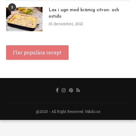
5
Lax i ugn med krämig citron- och
ostsås
16 december, 2021
Fler populära recept
@2025 - All Right Reserved. 56kilo.se