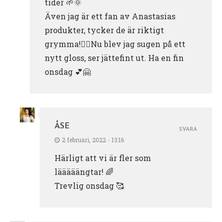
tider 🌱🌞
Även jag är ett fan av Anastasias
produkter, tycker de är riktigt
grymma!👌🏻Nu blev jag sugen på ett
nytt gloss, ser jättefint ut. Ha en fin
onsdag 💕🤗
ÅSE
SVARA
2 februari, 2022 - 13:16
Härligt att vi är fler som
lääääängtar! 🌈
Trevlig onsdag 🥰