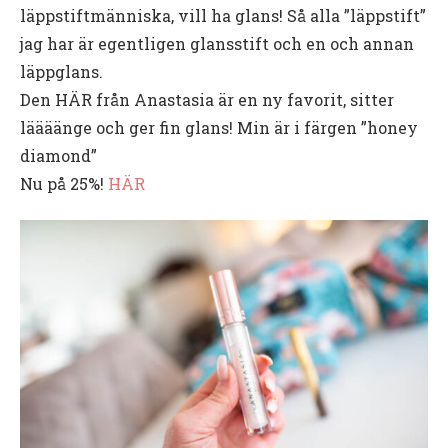
läppstiftmänniska, vill ha glans! Så alla ”läppstift”
jag har är egentligen glansstift och en och annan
läppglans.
Den HÄR från Anastasia är en ny favorit, sitter
läääänge och ger fin glans! Min är i färgen ”honey
diamond”
Nu på 25%!
HÄR