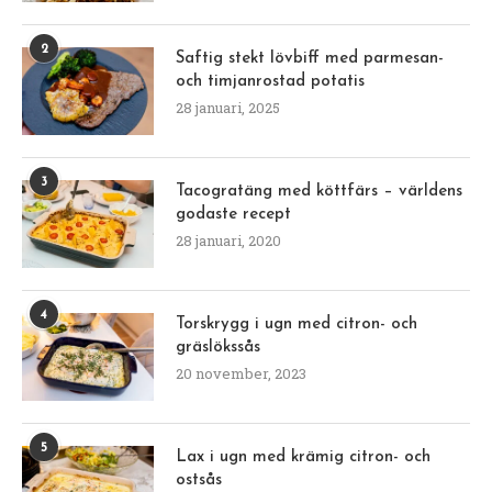
2
Saftig stekt lövbiff med parmesan-
och timjanrostad potatis
28 januari, 2025
3
Tacogratäng med köttfärs – världens
godaste recept
28 januari, 2020
4
Torskrygg i ugn med citron- och
gräslökssås
20 november, 2023
5
Lax i ugn med krämig citron- och
ostsås