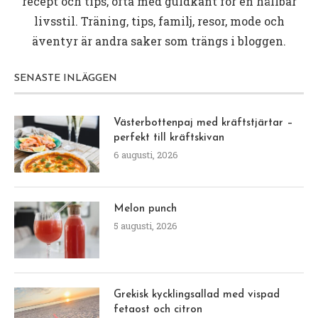
recept och tips, ofta med guldkant för en hållbar
livsstil. Träning, tips, familj, resor, mode och
äventyr är andra saker som trängs i bloggen.
SENASTE INLÄGGEN
Västerbottenpaj med kräftstjärtar –
perfekt till kräftskivan
6 augusti, 2026
Melon punch
5 augusti, 2026
Grekisk kycklingsallad med vispad
fetaost och citron