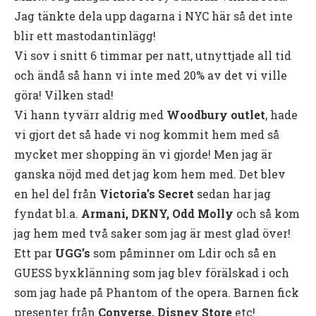
Jag tänkte dela upp dagarna i NYC här så det inte
blir ett mastodantinlägg!
Vi sov i snitt 6 timmar per natt, utnyttjade all tid
och ändå så hann vi inte med 20% av det vi ville
göra! Vilken stad!
Vi hann tyvärr aldrig med
Woodbury outlet
, hade
vi gjort det så hade vi nog kommit hem med så
mycket mer shopping än vi gjorde! Men jag är
ganska nöjd med det jag kom hem med. Det blev
en hel del från
Victoria’s Secret
sedan har jag
fyndat bl.a.
Armani, DKNY, Odd Molly
och så kom
jag hem med två saker som jag är mest glad över!
Ett par
UGG’s
som påminner om Ldir och så en
GUESS byxklänning som jag blev förälskad i och
som jag hade på Phantom of the opera. Barnen fick
presenter från
Converse, Disney Store
etc!