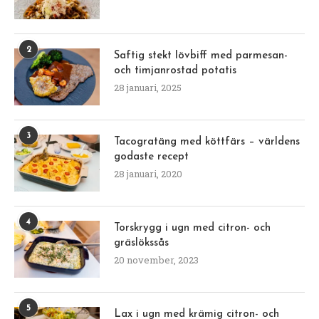
2
Saftig stekt lövbiff med parmesan-
och timjanrostad potatis
28 januari, 2025
3
Tacogratäng med köttfärs – världens
godaste recept
28 januari, 2020
4
Torskrygg i ugn med citron- och
gräslökssås
20 november, 2023
5
Lax i ugn med krämig citron- och