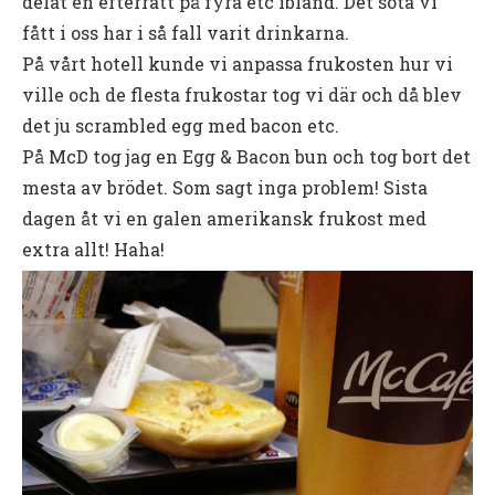
delat en efterrätt på fyra etc ibland. Det söta vi
fått i oss har i så fall varit drinkarna.
På vårt hotell kunde vi anpassa frukosten hur vi
ville och de flesta frukostar tog vi där och då blev
det ju scrambled egg med bacon etc.
På McD tog jag en Egg & Bacon bun och tog bort det
mesta av brödet. Som sagt inga problem! Sista
dagen åt vi en galen amerikansk frukost med
extra allt! Haha!