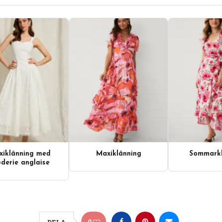
iklänning med
Maxiklänning
Sommarkl
derie anglaise
0