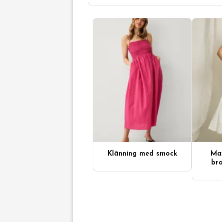
Klänning med smock
Max
bro