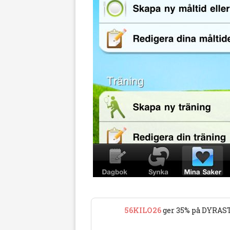
56KILO26
ger 35% på DYRAST