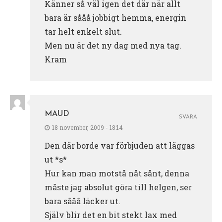
Känner så väl igen det där när allt
bara är sååå jobbigt hemma, energin
tar helt enkelt slut.
Men nu är det ny dag med nya tag.
Kram
MAUD
SVARA
18 november, 2009 - 18:14
Den där borde var förbjuden att läggas
ut *s*
Hur kan man motstå nåt sånt, denna
måste jag absolut göra till helgen, ser
bara sååå läcker ut.
Själv blir det en bit stekt lax med