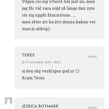
Vågen rör sig ytterst lite just nu, men
jag får väl vara nöjd så länge den inte
rör sig uppåt åtminstone…..,
men efter att ha ätit denna kakan vet
man ju aldrig:)
TERES
SVARA
19 november, 2009 - 08:21
oj den såg verkligen god ut 🙂
Kram Teres
JESSICA ROTMARK
SVARA