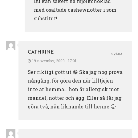
Du kan säkert ha mjölkchoklad
med osaltade cashewnötter i som
substitut!
CATHRINE
SVARA
19 november, 2009 - 17:01
Ser riktigt gott ut 😀 Ska jag nog prova
nångång, för göra den när lilltjejen
inte är hemma… hon är allergisk mot
mandel, nötter och ägg. Eller så får jag
göra två, nån liknande till henne 🙂