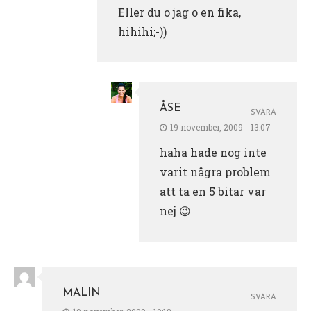
Eller du o jag o en fika,
hihihi;-))
ÅSE
SVARA
19 november, 2009 - 13:07
haha hade nog inte
varit några problem
att ta en 5 bitar var
nej 😉
MALIN
SVARA