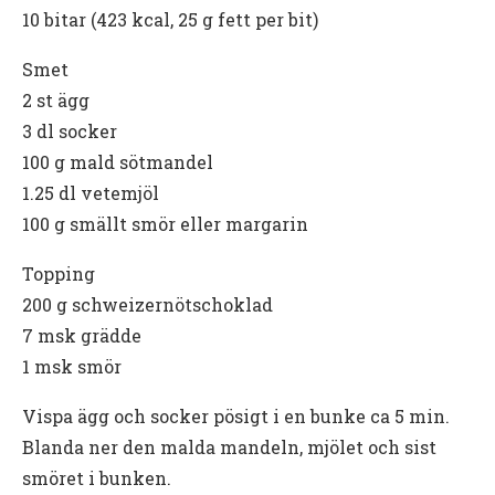
10 bitar (423 kcal, 25 g fett per bit)
Smet
2 st ägg
3 dl socker
100 g mald sötmandel
1.25 dl vetemjöl
100 g smällt smör eller margarin
Topping
200 g schweizernötschoklad
7 msk grädde
1 msk smör
Vispa ägg och socker pösigt i en bunke ca 5 min.
Blanda ner den malda mandeln, mjölet och sist
smöret i bunken.