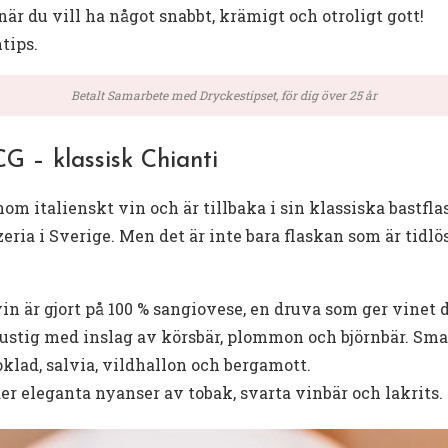
när du vill ha något snabbt, krämigt och otroligt gott!
tips.
Betalt Samarbete med Dryckestipset, för dig över 25 år
CG – klassisk Chianti
nom italienskt vin och är tillbaka i sin klassiska bastfla
ia i Sverige. Men det är inte bara flaskan som är tidlös
in är gjort på 100 % sangiovese, en druva som ger vinet d
 mustig med inslag av körsbär, plommon och björnbär. Sm
lad, salvia, vildhallon och bergamott.
r eleganta nyanser av tobak, svarta vinbär och lakrits.