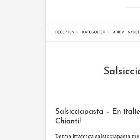
RECEPTEN
KATEGORIER
ARKIV
NYHET
Salsicc
Salsicciapasta – En itali
Chianti!
Denna krämiga salsicciapasta med