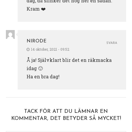
dag, då slinker det nog ner en sådan.
Kram ❤️
NIRODE
SVARA
14 oktober, 2021 - 09:52
Å ja! Självklart blir det en räkmacka
idag 🙂
Ha en bra dag!
TACK FÖR ATT DU LÄMNAR EN
KOMMENTAR, DET BETYDER SÅ MYCKET!