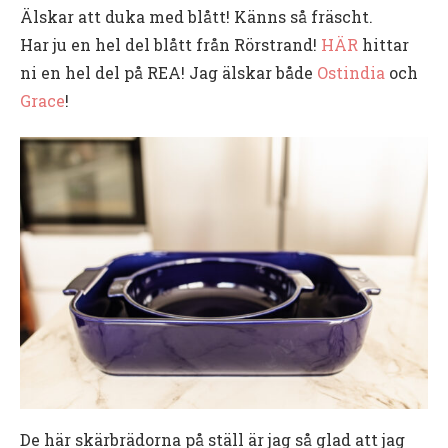
Älskar att duka med blått! Känns så fräscht.
Har ju en hel del blått från Rörstrand!
HÄR
hittar
ni en hel del på REA! Jag älskar både
Ostindia
och
Grace
!
De här skärbrädorna på ställ är jag så glad att jag