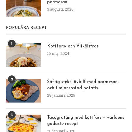
parmesan
3 augusti, 2026
POPULÄRA RECEPT
1
Köttfärs- och Vitkålsfräs
16 maj, 2024
2
Saftig stekt lövbiff med parmesan-
och timjanrostad potatis
28 januari, 2025
3
Tacogratäng med köttfärs – världens
godaste recept
28 januari, 2020