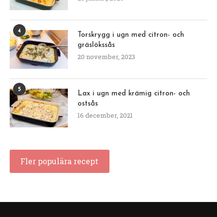
4
Torskrygg i ugn med citron- och
gräslökssås
20 november, 2023
5
Lax i ugn med krämig citron- och
ostsås
16 december, 2021
Fler populära recept