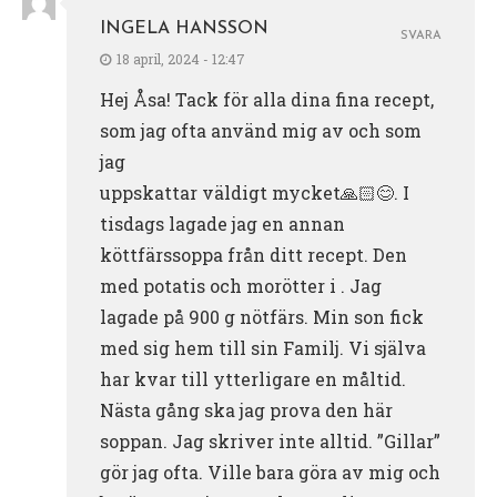
INGELA HANSSON
SVARA
18 april, 2024 - 12:47
Hej Åsa! Tack för alla dina fina recept,
som jag ofta använd mig av och som
jag
uppskattar väldigt mycket🙏🏻😊. I
tisdags lagade jag en annan
köttfärssoppa från ditt recept. Den
med potatis och morötter i . Jag
lagade på 900 g nötfärs. Min son fick
med sig hem till sin Familj. Vi själva
har kvar till ytterligare en måltid.
Nästa gång ska jag prova den här
soppan. Jag skriver inte alltid. ”Gillar”
gör jag ofta. Ville bara göra av mig och