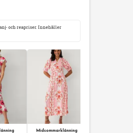
j- och reapriser. Innehåller
änning
Midsommarklänning