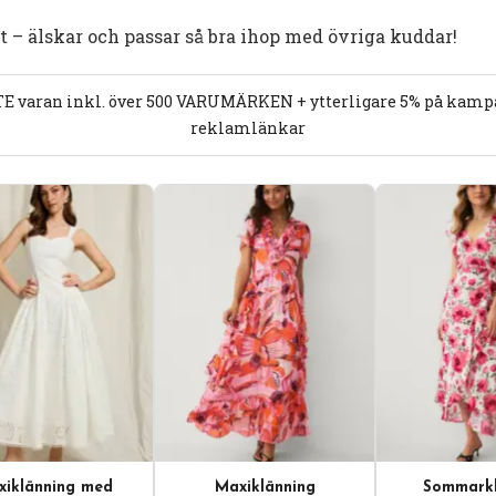
t – älskar och passar så bra ihop med övriga kuddar!
E varan inkl. över 500 VARUMÄRKEN + ytterligare 5% på kampan
reklamlänkar
iklänning med
Maxiklänning
Sommarkl