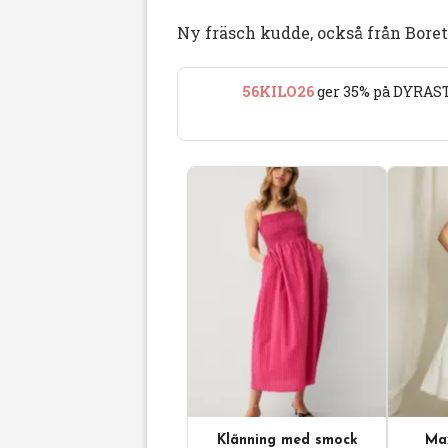
Ny fräsch kudde, också från Boret
56KILO26
ger 35% på DYRAST
Klänning med smock
Max