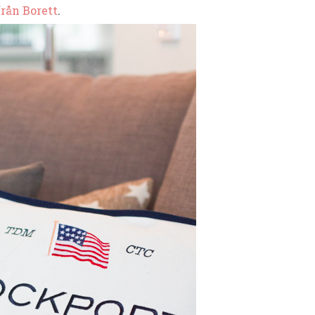
från Borett
.