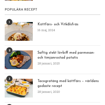
POPULÄRA RECEPT
1
Köttfärs- och Vitkålsfräs
16 maj, 2024
2
Saftig stekt lövbiff med parmesan-
och timjanrostad potatis
28 januari, 2025
3
Tacogratäng med köttfärs – världens
godaste recept
28 januari, 2020