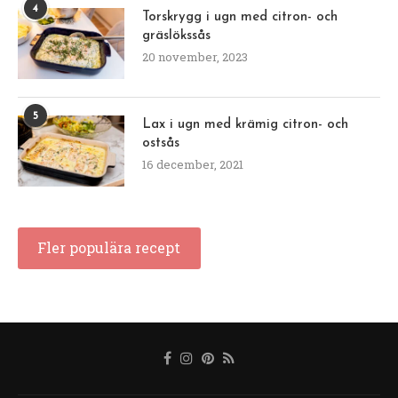
4
Torskrygg i ugn med citron- och
gräslökssås
20 november, 2023
5
Lax i ugn med krämig citron- och
ostsås
16 december, 2021
Fler populära recept