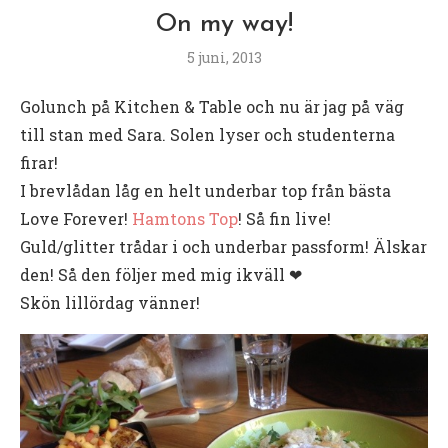
On my way!
5 juni, 2013
Golunch på Kitchen & Table och nu är jag på väg
till stan med Sara. Solen lyser och studenterna
firar!
I brevlådan låg en helt underbar top från bästa
Love Forever!
Hamtons Top
! Så fin live!
Guld/glitter trådar i och underbar passform! Älskar
den! Så den följer med mig ikväll ❤
Skön lillördag vänner!