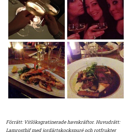
Förrätt: Vitlöksgratinerade havskräftor. Huvudrätt:
Lamrostbif med jordärtskockspuré och rotfrukter