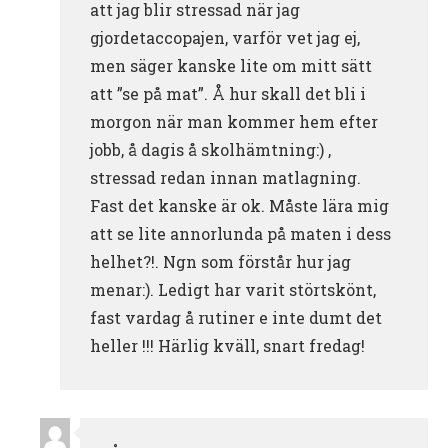
att jag blir stressad när jag
gjordetaccopajen, varför vet jag ej,
men säger kanske lite om mitt sätt
att ”se på mat”. Å hur skall det bli i
morgon när man kommer hem efter
jobb, å dagis å skolhämtning:) ,
stressad redan innan matlagning.
Fast det kanske är ok. Måste lära mig
att se lite annorlunda på maten i dess
helhet?!. Ngn som förstår hur jag
menar:). Ledigt har varit störtskönt,
fast vardag å rutiner e inte dumt det
heller !!! Härlig kväll, snart fredag!