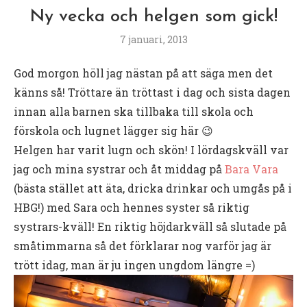
Ny vecka och helgen som gick!
7 januari, 2013
God morgon höll jag nästan på att säga men det
känns så! Tröttare än tröttast i dag och sista dagen
innan alla barnen ska tillbaka till skola och
förskola och lugnet lägger sig här 😉
Helgen har varit lugn och skön! I lördagskväll var
jag och mina systrar och åt middag på
Bara Vara
(bästa stället att äta, dricka drinkar och umgås på i
HBG!) med Sara och hennes syster så riktig
systrars-kväll! En riktig höjdarkväll så slutade på
småtimmarna så det förklarar nog varför jag är
trött idag, man är ju ingen ungdom längre =)