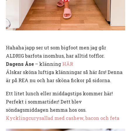
Hahaha japp ser ut som bigfoot men jag går
ALDRIG barfota inomhus, har alltid tofflor.
Dagens Åse
– klänning
HÄR
Älskar sköna luftiga klänningar så här års! Denna
är på REA nu och har sköna fickor på sidorna.
Ett litet lunch eller middagstips kommer här!
Perfekt i sommartider! Dett blev
söndagsmiddagen hemma hos oss.
Kycklingcurysallad med cashew, bacon och feta