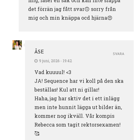
mig, läser en sak och kan inte släppa
det förrän jag fått svar🙃 sorry från
mig och min knäppa ocd hjärna😍
ÅSE
SVARA
9 juni, 2026 - 19:42
Vad kuuuul! <3
JA! Sequence har vi koll på den ska
beställas! Kul att ni gillar!
Haha, jag har sktiv det i ett inlägg
men inte hunnit lägga ut bilder än,
kommer nog ikväll. Vår kompis
Rebecca som tagit rektorsexamen!
🥰