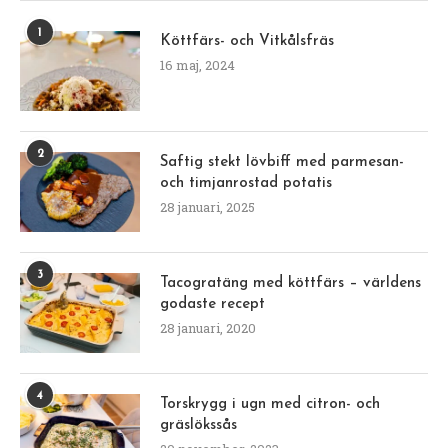
1
Köttfärs- och Vitkålsfräs
16 maj, 2024
2
Saftig stekt lövbiff med parmesan-
och timjanrostad potatis
28 januari, 2025
3
Tacogratäng med köttfärs – världens
godaste recept
28 januari, 2020
4
Torskrygg i ugn med citron- och
gräslökssås