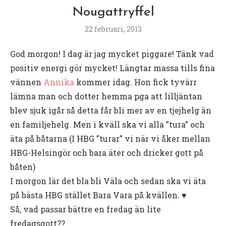
Nougattryffel
22 februari, 2013
God morgon! I dag är jag mycket piggare! Tänk vad
positiv energi gör mycket! Längtar massa tills fina
vännen
Annika
kommer idag. Hon fick tyvärr
lämna man och dotter hemma pga att lilljäntan
blev sjuk igår så detta får bli mer av en tjejhelg än
en familjehelg. Men i kväll ska vi alla ”tura” och
äta på båtarna (I HBG ”turar” vi när vi åker mellan
HBG-Helsingör och bara äter och dricker gott på
båten)
I morgon lär det bla bli Väla och sedan ska vi äta
på bästa HBG stället Bara Vara på kvällen. ♥
Så, vad passar bättre en fredag än lite
fredagsgott??