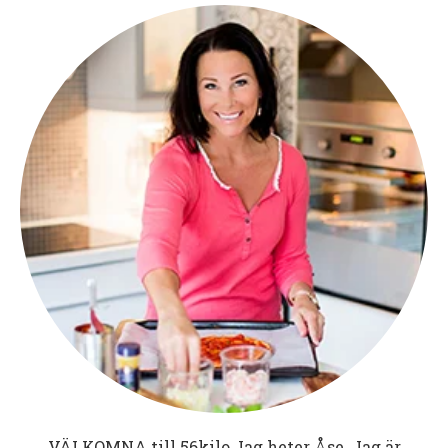
VÄLKOMNA till
56kilo
Jag heter Åse. Jag är