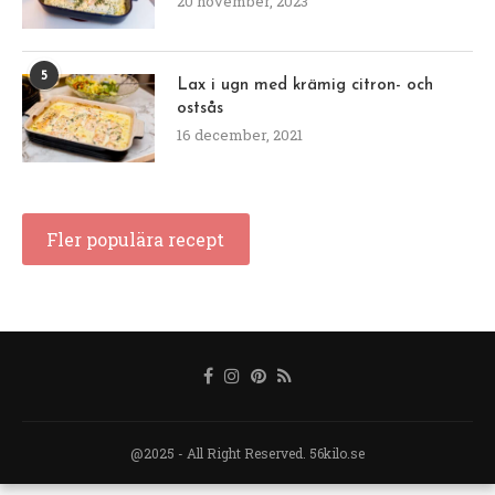
20 november, 2023
5
Lax i ugn med krämig citron- och
ostsås
16 december, 2021
Fler populära recept
@2025 - All Right Reserved. 56kilo.se