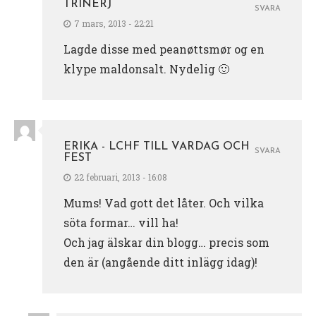
TRINERJ
SVARA
7 mars, 2013 - 22:21
Lagde disse med peanøttsmør og en
klype maldonsalt. Nydelig 🙂
ERIKA - LCHF TILL VARDAG OCH
SVARA
FEST
22 februari, 2013 - 16:08
Mums! Vad gott det låter. Och vilka
söta formar… vill ha!
Och jag älskar din blogg… precis som
den är (angående ditt inlägg idag)!