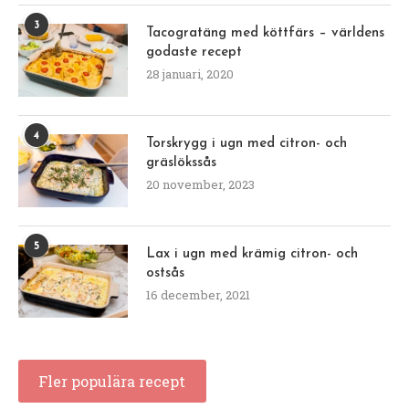
3
Tacogratäng med köttfärs – världens
godaste recept
28 januari, 2020
4
Torskrygg i ugn med citron- och
gräslökssås
20 november, 2023
5
Lax i ugn med krämig citron- och
ostsås
16 december, 2021
Fler populära recept