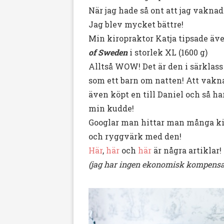
När jag hade så ont att jag vakna
Jag blev mycket bättre!
Min kiropraktor Katja tipsade ä
of Sweden
i storlek XL (1600 g)
Alltså WOW! Det är den i särklas
som ett barn om natten! Att vakna
även köpt en till Daniel och så h
min kudde!
Googlar man hittar man många k
och ryggvärk med den!
Här
,
här
och
här
är några artiklar!
(jag har ingen ekonomisk kompens