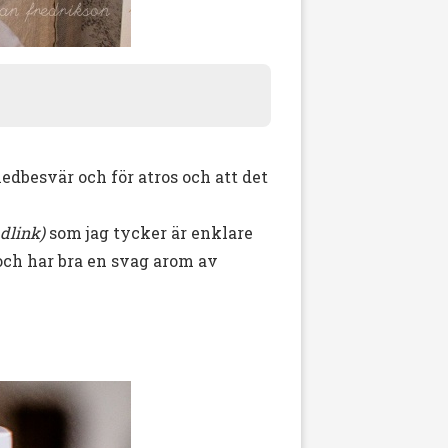
ledbesvär och för atros och att det
adlink)
som jag tycker är enklare
 och har bra en svag arom av