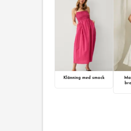
Klänning med smock
Max
bro