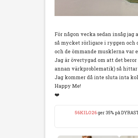
För någon vecka sedan insåg jag at
så mycket rörligare i ryggen och 
och de ömmande musklerna var et
Jag är övertygad om att det beror 
annan värkproblematik) så hittar 
Jag kommer då inte sluta inta kol
Happy Me!
❤️
56KILO26
ger 35% på DYRAST