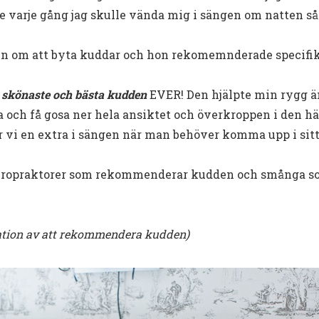
de varje gång jag skulle vända mig i sängen om natten s
ven om att byta kuddar och hon rekomemnderade specifi
s
skönaste och bästa kudden
EVER! Den hjälpte min rygg ä
 och få gosa ner hela ansiktet och överkroppen i den h
ar vi en extra i sängen när man behöver komma upp i sitt
iropraktorer som rekommenderar kudden och smånga so
ation av att rekommendera kudden)