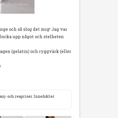
änge och så slog det mig! Jag var
plocka upp något och stelheten
lagen (gelatin) och ryggvärk (eller

j- och reapriser. Innehåller