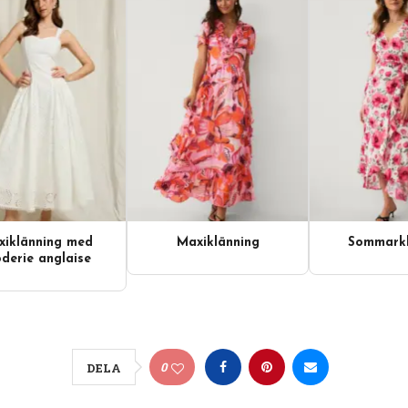
iklänning med
Maxiklänning
Sommarkl
derie anglaise
0
DELA