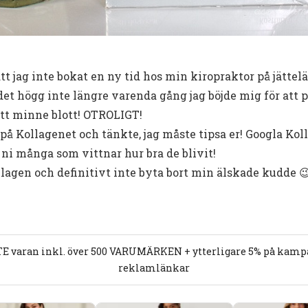
t jag inte bokat en ny tid hos min kiropraktor på jättel
det högg inte längre varenda gång jag böjde mig för att 
t minne blott! OTROLIGT!
på Kollagenet och tänkte, jag måste tipsa er! Googla Kol
ni många som vittnar hur bra de blivit!
lagen och definitivt inte byta bort min älskade kudde 
E varan inkl. över 500 VARUMÄRKEN + ytterligare 5% på kampan
reklamlänkar