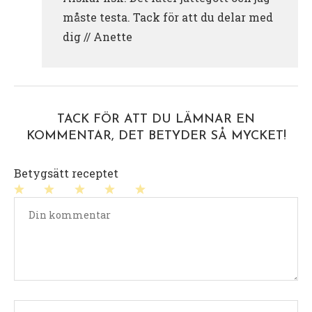
måste testa. Tack för att du delar med
dig // Anette
TACK FÖR ATT DU LÄMNAR EN
KOMMENTAR, DET BETYDER SÅ MYCKET!
Betygsätt receptet
1
2
3
4
5
stjärna
stjärnor
stjärnor
stjärnor
stjärnor