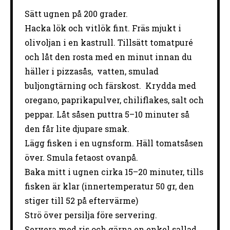
Sätt ugnen på 200 grader.
Hacka lök och vitlök fint. Fräs mjukt i
olivoljan i en kastrull. Tillsätt tomatpuré
och låt den rosta med en minut innan du
häller i pizzasås, vatten, smulad
buljongtärning och färskost. Krydda med
oregano, paprikapulver, chiliflakes, salt och
peppar. Låt såsen puttra 5–10 minuter så
den får lite djupare smak.
Lägg fisken i en ugnsform. Häll tomatsåsen
över. Smula fetaost ovanpå.
Baka mitt i ugnen cirka 15–20 minuter, tills
fisken är klar (innertemperatur 50 gr, den
stiger till 52 på eftervärme)
Strö över persilja före servering.
Servera med ris och gärna en enkel sallad