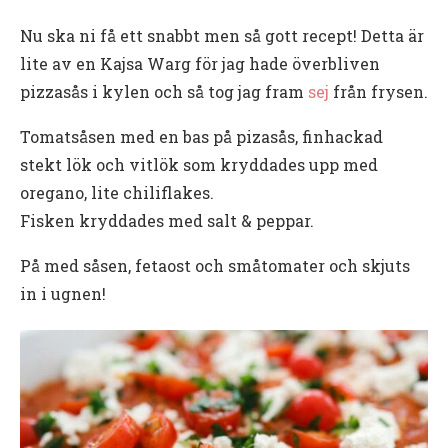
Nu ska ni få ett snabbt men så gott recept! Detta är
lite av en Kajsa Warg för jag hade överbliven
pizzasås i kylen och så tog jag fram
sej
från frysen.
Tomatsåsen med en bas på pizasås, finhackad
stekt lök och vitlök som kryddades upp med
oregano, lite chiliflakes.
Fisken kryddades med salt & peppar.
På med såsen, fetaost och småtomater och skjuts
in i ugnen!