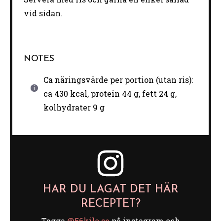
vid sidan.
NOTES
Ca näringsvärde per portion (utan ris):
ca 430 kcal, protein 44 g, fett 24 g,
kolhydrater 9 g
HAR DU LAGAT DET HÄR
RECEPTET?
Tagga
@56kilo.se
på instagram och