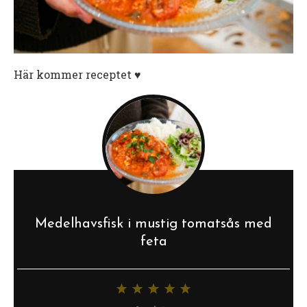
Här kommer receptet ♥️
Medelhavsfisk i mustig tomatsås med
feta
1
2
3
4
5