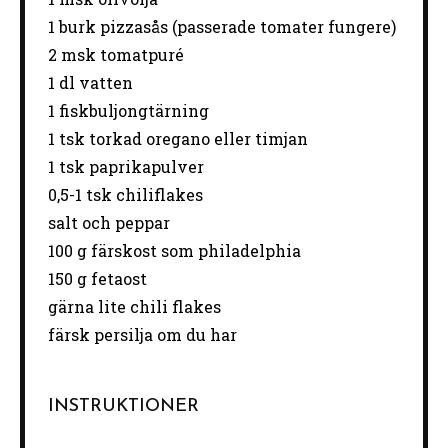
1 burk pizzasås (passerade tomater fungere)
2 msk tomatpuré
1 dl vatten
1 fiskbuljongtärning
1 tsk torkad oregano eller timjan
1 tsk paprikapulver
0
,5-1 tsk chiliflakes
salt och peppar
100 g
färskost som philadelphia
150 g fetaost
gärna lite chili flakes
färsk persilja om du har
INSTRUKTIONER