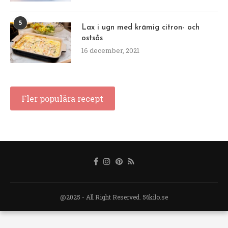
5
Lax i ugn med krämig citron- och
ostsås
16 december, 2021
Fler populära recept
@2025 - All Right Reserved. 56kilo.se