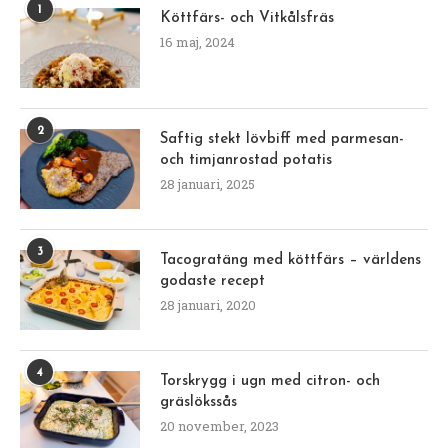
1
Köttfärs- och Vitkålsfräs
16 maj, 2024
2
Saftig stekt lövbiff med parmesan-
och timjanrostad potatis
28 januari, 2025
3
Tacogratäng med köttfärs – världens
godaste recept
28 januari, 2020
4
Torskrygg i ugn med citron- och
gräslökssås
20 november, 2023