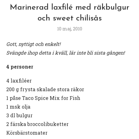
Marinerad laxfilé med räkbulgur
och sweet chilisås
10 maj, 2010
Gott, nyttigt och enkelt!
Svängde ihop detta i kväll, lär inte bli sista gången!
4 personer
4 laxfiléer
200 g frysta skalade stora räkor
1 påse Taco Spice Mix for Fish
1 msk olja
3 dl bulgur
2 färska broccolibuketter
Körsbärstomater