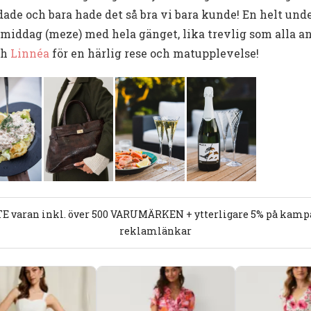
badade och bara hade det så bra vi bara kunde! En helt und
middag (meze) med hela gänget, lika trevlig som alla an
ch
Linnéa
för en härlig rese och matupplevelse!
E varan inkl. över 500 VARUMÄRKEN + ytterligare 5% på kampan
reklamlänkar