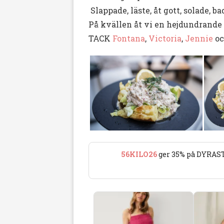
Slappade, läste, åt gott, solade, 
På kvällen åt vi en hejdundrande 
TACK
Fontana
,
Victoria
,
Jennie
o
Videoinnehåll
56KILO26
ger 35% på DYRAST