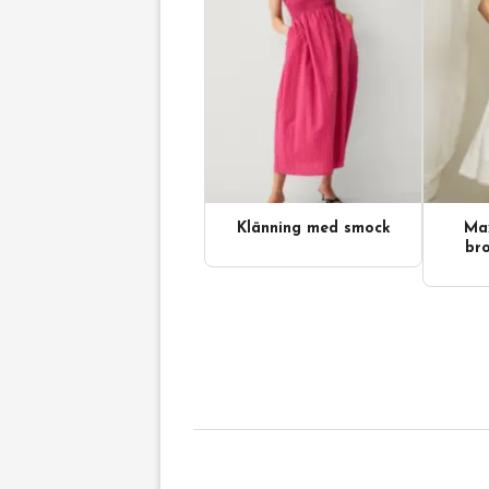
Klänning med smock
Max
bro