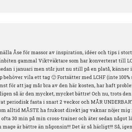
nälla Åse för massor av inspiration, idéer och tips i stor
 inbiten gammal Viktväktare som har konverterat till LC
sedan i januari men står just nu still på en platå, känner
p behöver vila ett tag 🙂 Fortsätter med LCHF (inte 100% 
mst för att jag mår bra av den här kosten, har haft pro
gen så är den mycket, mycket bättre! Och nu, trots den s
ovat periodisk fasta i snart 2 veckor och MÅR UNDERBART 
g som alltid MÅSTE ha frukost direkt jag vaknar nöjer mi
ofta 30 min på min cross-trainer och äter sedan något lä
mage är bättre än någonsin!!! Det är så härligt!!! Så, ige