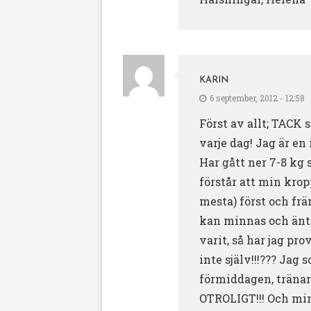
KARIN
6 september, 2012 - 12:58
Först av allt; TACK s
varje dag! Jag är en
Har gått ner 7-8 kg 
förstår att min krop
mesta) först och frä
kan minnas och äntli
varit, så har jag pr
inte själv!!!??? Ja
förmiddagen, tränar 
OTROLIGT!!! Och min 