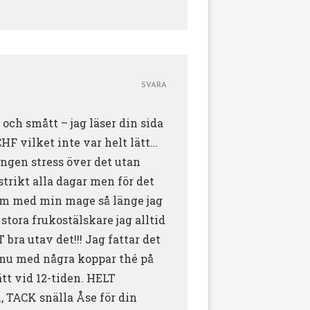
SVARA
t och smått – jag läser din sida
HF vilket inte var helt lätt…
 ingen stress över det utan
strikt alla dagar men för det
blem med min mage så länge jag
tora frukostälskare jag alltid
bra utav det!!! Jag fattar det
g nu med några koppar thé på
tt vid 12-tiden. HELT
n, TACK snälla Åse för din