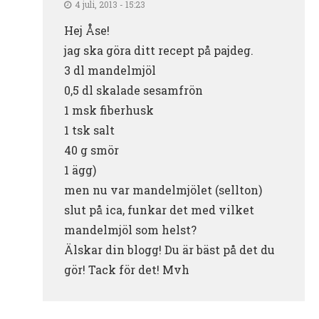
4 juli, 2013 - 15:23
Hej Åse!
jag ska göra ditt recept på pajdeg.
3 dl mandelmjöl
0,5 dl skalade sesamfrön
1 msk fiberhusk
1 tsk salt
40 g smör
1 ägg)
men nu var mandelmjölet (sellton)
slut på ica, funkar det med vilket
mandelmjöl som helst?
Älskar din blogg! Du är bäst på det du
gör! Tack för det! Mvh