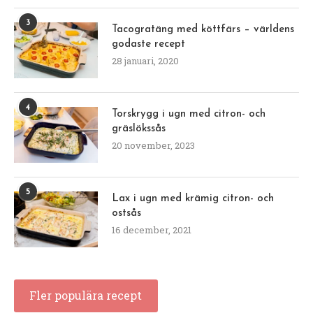
3
Tacogratäng med köttfärs – världens
godaste recept
28 januari, 2020
4
Torskrygg i ugn med citron- och
gräslökssås
20 november, 2023
5
Lax i ugn med krämig citron- och
ostsås
16 december, 2021
Fler populära recept