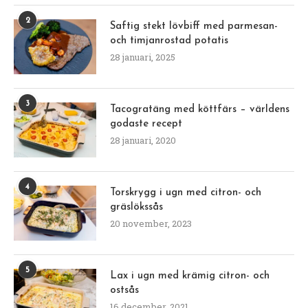
2
Saftig stekt lövbiff med parmesan-
och timjanrostad potatis
28 januari, 2025
3
Tacogratäng med köttfärs – världens
godaste recept
28 januari, 2020
4
Torskrygg i ugn med citron- och
gräslökssås
20 november, 2023
5
Lax i ugn med krämig citron- och
ostsås
16 december, 2021