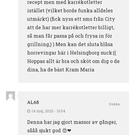
recept men med karrékotletter
istället (vilket borde funka alldeles
utmärkt) (fick nyss ett sms från City
att de har mer karrékotletter billigt,
så man får passa på och frysa in för
grillning;) ) Men kan det sluta blåsa
horrevingar här i Helsingborg suck:((
Hoppas allt är bra och sköt om dig o de
dina, ha de bäst Kram Maria
AL68
SVARA
14 maj, 2020 - 10:54
Denna har jag gjort massor av gånger,
sååå sjukt god 😍❤