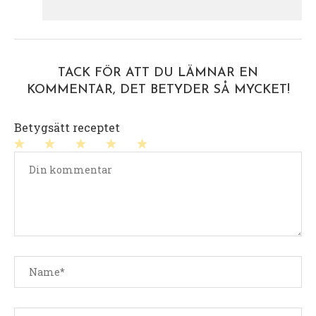
TACK FÖR ATT DU LÄMNAR EN
KOMMENTAR, DET BETYDER SÅ MYCKET!
Betygsätt receptet
1
2
3
4
5
stjärna
stjärnor
stjärnor
stjärnor
stjärnor