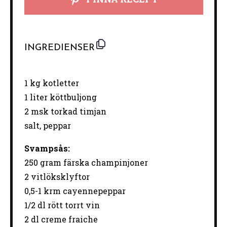
INGREDIENSER
1
kg kotletter
1
liter köttbuljong
2
msk torkad timjan
salt, peppar
Svampsås:
250 gram
färska champinjoner
2
vitlöksklyftor
0
,5-1 krm cayennepeppar
1/2
dl rött torrt vin
2
dl creme fraiche