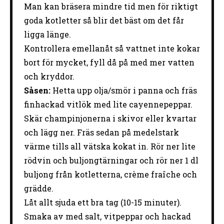
Man kan bräsera mindre tid men för riktigt
goda kotletter så blir det bäst om det får
ligga länge.
Kontrollera emellanåt så vattnet inte kokar
bort för mycket, fyll då på med mer vatten
och kryddor.
Såsen:
Hetta upp olja/smör i panna och fräs
finhackad vitlök med lite cayennepeppar.
Skär champinjonerna i skivor eller kvartar
och lägg ner. Fräs sedan på medelstark
värme tills all vätska kokat in. Rör ner lite
rödvin och buljongtärningar och rör ner 1 dl
buljong från kotletterna, crème fraîche och
grädde.
Låt allt sjuda ett bra tag (10-15 minuter).
Smaka av med salt, vitpeppar och hackad