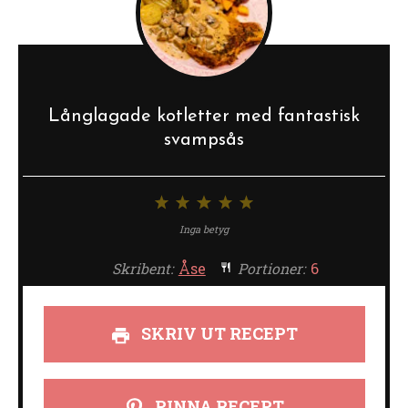
Långlagade kotletter med fantastisk
svampsås
1
2
3
4
5
stjärna
stjärnor
stjärnor
stjärnor
stjärnor
Inga betyg
Skribent:
Åse
Portioner:
6
SKRIV UT RECEPT
PINNA RECEPT