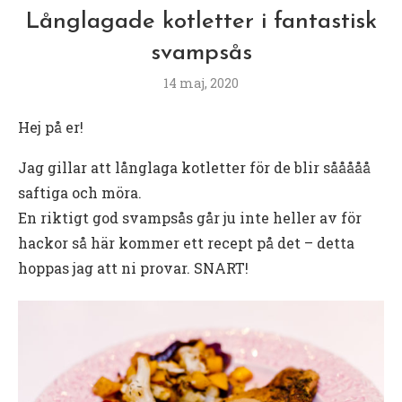
Långlagade kotletter i fantastisk
svampsås
14 maj, 2020
Hej på er!
Jag gillar att långlaga kotletter för de blir sååååå
saftiga och möra.
En riktigt god svampsås går ju inte heller av för
hackor så här kommer ett recept på det – detta
hoppas jag att ni provar. SNART!