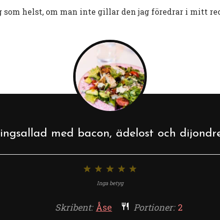
om helst, om man inte gillar den jag föredrar i mitt r
ingsallad med bacon, ädelost och dijondr
1
2
3
4
5
stjärna
stjärnor
stjärnor
stjärnor
stjärnor
Inga betyg
Skribent:
Åse
Portioner:
2