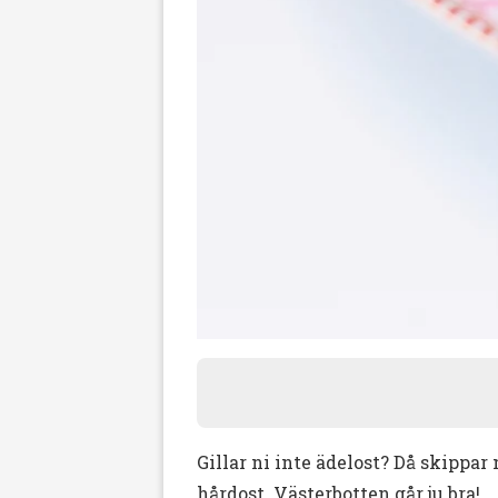
Gillar ni inte ädelost? Då skippar
hårdost. Västerbotten går ju bra!