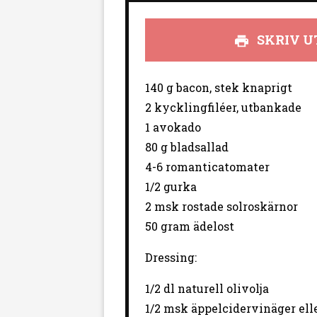
SKRIV U
140 g bacon, stek knaprigt
2 kycklingfiléer, utbankade
1 avokado
80 g bladsallad
4-6 romanticatomater
1/2 gurka
2 msk rostade solroskärnor
50 gram ädelost
Dressing:
1/2 dl naturell olivolja
1/2 msk äppelcidervinäger ell