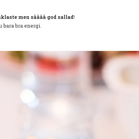
nklaste men såååå god sallad
!
 bara bra energi.