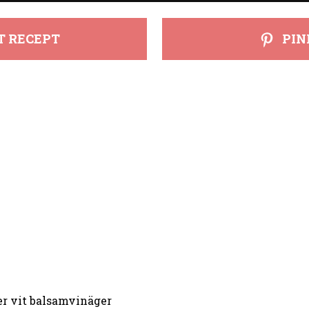
T RECEPT
PIN
er vit balsamvinäger