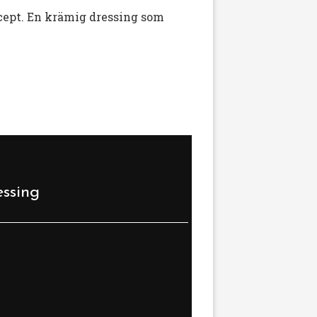
ecept. En krämig dressing som
essing