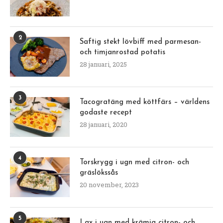
2
Saftig stekt lövbiff med parmesan-
och timjanrostad potatis
28 januari, 2025
3
Tacogratäng med köttfärs – världens
godaste recept
28 januari, 2020
4
Torskrygg i ugn med citron- och
gräslökssås
20 november, 2023
5
Lax i ugn med krämig citron- och