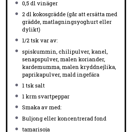
0
,5 dl vinäger
2
dl kokosgrädde (går att ersätta med
grädde, matlagningsyoghurt eller
dylikt)
1/2
tsk var av:
spiskummin, chilipulver, kanel,
senapspulver, malen koriander,
kardemumma, malen kryddnejlika,
paprikapulver, mald ingefära
1
tsk salt
1
krm svartpeppar
Smaka av med:
Buljong eller koncentrerad fond
tamarisoja