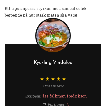
Ett tips, anpassa styrkan med sambal oelek
beroende på hur stark maten ska vara!
Kyckling Vindaloo
1
2
3
4
5
stjärna
stjärnor
stjärnor
stjärnor
stjärnor
5
från
1
omdöme
Skribent:
åse falkman fredrikson
Portioner:
4