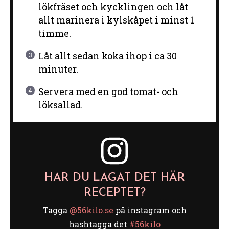
lökfräset och kycklingen och låt
allt marinera i kylskåpet i minst 1
timme.
Låt allt sedan koka ihop i ca 30
minuter.
Servera med en god tomat- och
löksallad.
HAR DU LAGAT DET HÄR
RECEPTET?
Tagga
@56kilo.se
på instagram och
hashtagga det
#56kilo