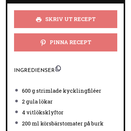
SKRIV UT RECEPT
PINNA RECEPT
INGREDIENSER
600 g
strimlade kycklingfiléer
2
gula lökar
4
vitlöksklyftor
200
ml körsbärstomater på burk