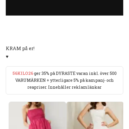
KRAM på er!
♥️
56KILO26
ger 35% på DYRASTE varan inkl. över 500
VARUMÄRKEN + ytterligare 5% på kampanj- och
reapriser. Innehåller reklamlänkar