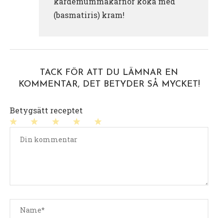
kardemummakärnor koka med
(basmatiris) kram!
TACK FÖR ATT DU LÄMNAR EN
KOMMENTAR, DET BETYDER SÅ MYCKET!
Betygsätt receptet
1
2
3
4
5
stjärna
stjärnor
stjärnor
stjärnor
stjärnor