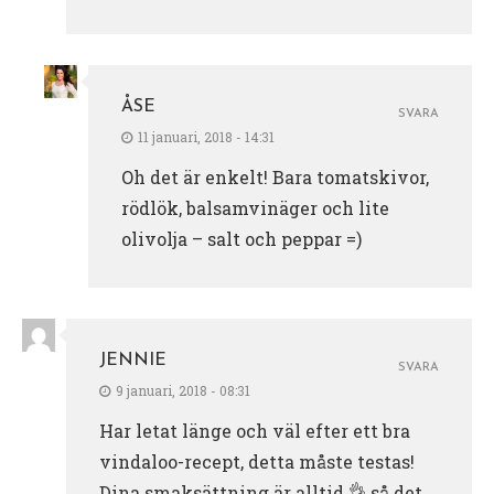
ÅSE
SVARA
11 januari, 2018 - 14:31
Oh det är enkelt! Bara tomatskivor,
rödlök, balsamvinäger och lite
olivolja – salt och peppar =)
JENNIE
SVARA
9 januari, 2018 - 08:31
Har letat länge och väl efter ett bra
vindaloo-recept, detta måste testas!
Dina smaksättning är alltid 👌 så det