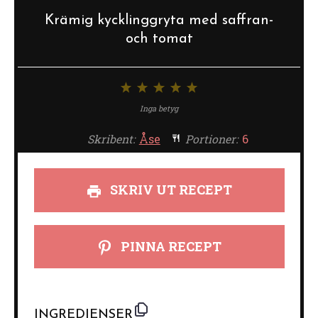
Krämig kycklinggryta med saffran-
och tomat
1
2
3
4
5
stjärna
stjärnor
stjärnor
stjärnor
stjärnor
Inga betyg
Skribent:
Åse
Portioner:
6
SKRIV UT RECEPT
PINNA RECEPT
INGREDIENSER