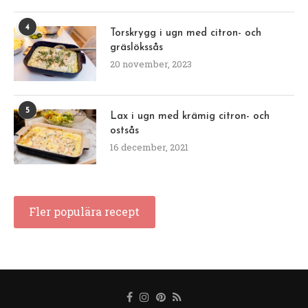
4
Torskrygg i ugn med citron- och
gräslökssås
20 november, 2023
5
Lax i ugn med krämig citron- och
ostsås
16 december, 2021
Fler populära recept