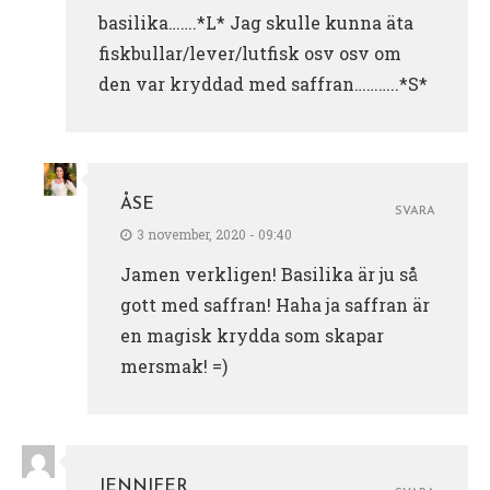
basilika…….*L* Jag skulle kunna äta
fiskbullar/lever/lutfisk osv osv om
den var kryddad med saffran………..*S*
ÅSE
SVARA
3 november, 2020 - 09:40
Jamen verkligen! Basilika är ju så
gott med saffran! Haha ja saffran är
en magisk krydda som skapar
mersmak! =)
JENNIFER