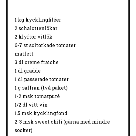
1
kg kycklingfiléer
2
schalottenlökar
2
klyftor vitlök
6
-
7
st soltorkade tomater
matfett
3
dl creme fraiche
1
dl grädde
1
dl passerade tomater
1 g
saffran (två paket)
1
-
2
msk tomatpuré
1/2
dl vitt vin
1
,5 msk kycklingfond
2
-
3
msk sweet chili (gärna med mindre
socker)