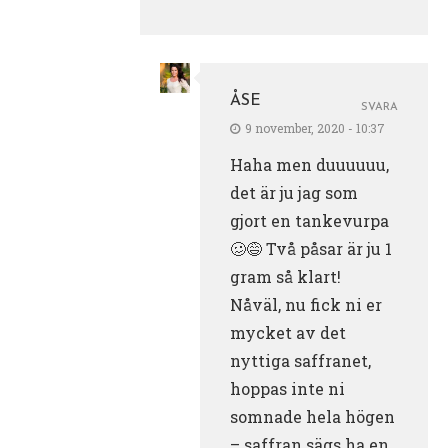
ÅSE
SVARA
9 november, 2020 - 10:37
Haha men duuuuuu,
det är ju jag som
gjort en tankevurpa
🥴😅 Två påsar är ju 1
gram så klart!
Nåväl, nu fick ni er
mycket av det
nyttiga saffranet,
hoppas inte ni
somnade hela högen
– saffran sägs ha en