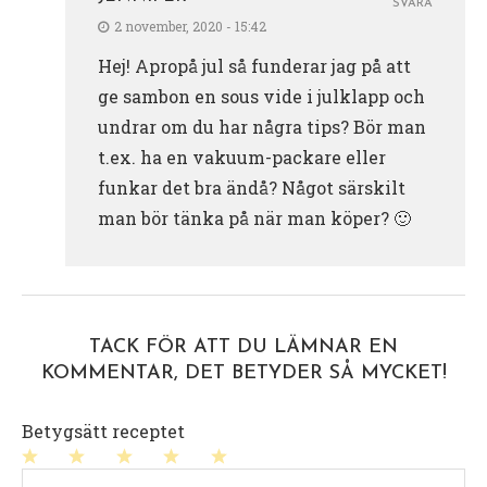
SVARA
2 november, 2020 - 15:42
Hej! Apropå jul så funderar jag på att
ge sambon en sous vide i julklapp och
undrar om du har några tips? Bör man
t.ex. ha en vakuum-packare eller
funkar det bra ändå? Något särskilt
man bör tänka på när man köper? 🙂
TACK FÖR ATT DU LÄMNAR EN
KOMMENTAR, DET BETYDER SÅ MYCKET!
Betygsätt receptet
1
2
3
4
5