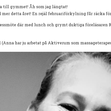
aka till gymmet! Åh som jag längtat!
 mer detta året! En rejäl februariförkylning får räcka för
inessmöte där med lunch och grymt duktiga föreläsaren
ed (Anna har ju arbetat på Aktiverum som massageterape