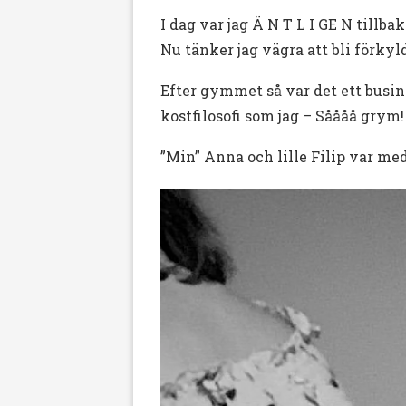
I dag var jag Ä N T L I GE N tillb
Nu tänker jag vägra att bli förkyld
Efter gymmet så var det ett bus
kostfilosofi som jag – Såååå grym!
”Min” Anna och lille Filip var m