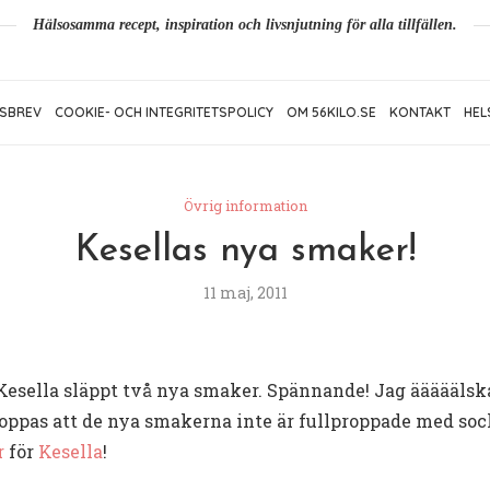
Hälsosamma recept, inspiration och livsnjutning för alla tillfällen.
SBREV
COOKIE- OCH INTEGRITETSPOLICY
OM 56KILO.SE
KONTAKT
HEL
Övrig information
Kesellas nya smaker!
11 maj, 2011
t Kesella släppt två nya smaker. Spännande! Jag ääääälsk
hoppas att de nya smakerna inte är fullproppade med soc
r
för
Kesella
!