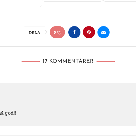
0
DELA
17 KOMMENTARER
å god!!