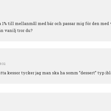
a 1% till mellanmål med bär och passar mig för den med v
n vanilj tror du?
09:32
tta kessor tycker jag man ska ha somm ”dessert” typ ibla