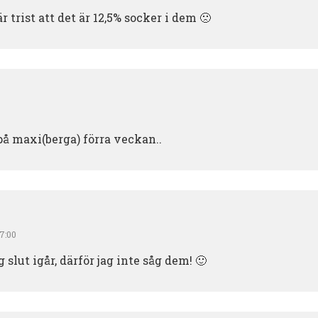
r trist att det är 12,5% socker i dem 🙁
på maxi(berga) förra veckan..
07:00
 slut igår, därför jag inte såg dem! 🙂