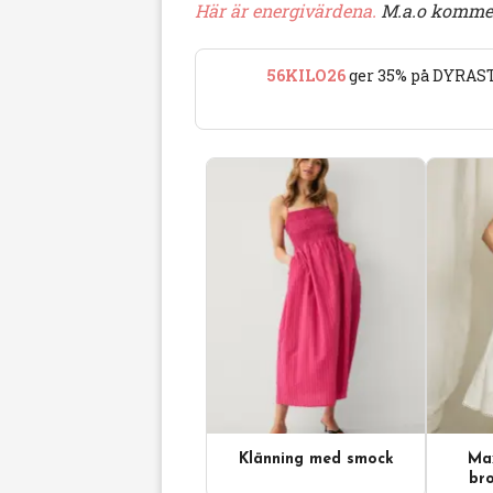
Här är energivärdena.
M.a.o kommer 
56KILO26
ger 35% på DYRAST
Klänning med smock
Max
Videoinnehåll
bro