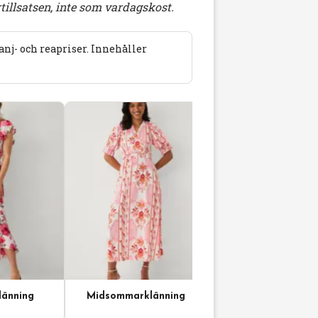
illsatsen, inte som vardagskost.
j- och reapriser. Innehåller
änning
Midsommarklänning