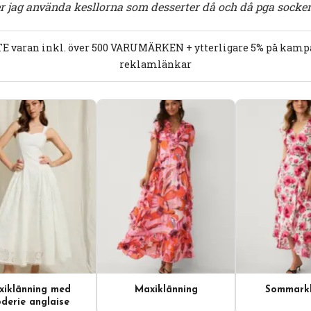
jag använda kesllorna som desserter då och då pga sockert
E varan inkl. över 500 VARUMÄRKEN + ytterligare 5% på kampan
reklamlänkar
iklänning med
Maxiklänning
Sommarkl
derie anglaise