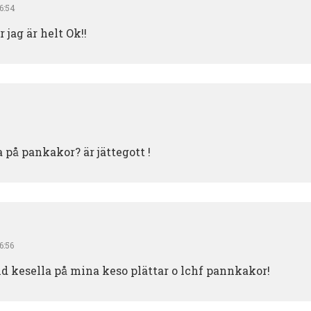
06:54
 jag är helt Ok!!
a på pankakor? är jättegott !
6:56
tid kesella på mina keso plättar o lchf pannkakor!