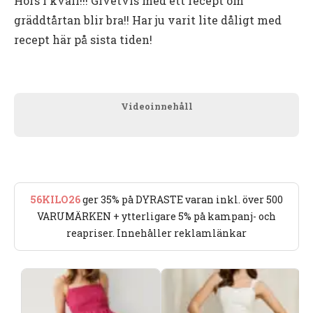
Hörs i kväll!!! Givetvis med ett recept om
gräddtårtan blir bra!! Har ju varit lite dåligt med
recept här på sista tiden!
Videoinnehåll
56KILO26
ger 35% på DYRASTE varan inkl. över 500
VARUMÄRKEN + ytterligare 5% på kampanj- och
reapriser. Innehåller reklamlänkar