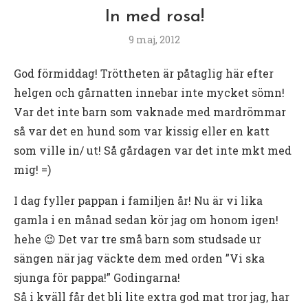
In med rosa!
9 maj, 2012
God förmiddag! Tröttheten är påtaglig här efter
helgen och gårnatten innebar inte mycket sömn!
Var det inte barn som vaknade med mardrömmar
så var det en hund som var kissig eller en katt
som ville in/ ut! Så gårdagen var det inte mkt med
mig! =)
I dag fyller pappan i familjen år! Nu är vi lika
gamla i en månad sedan kör jag om honom igen!
hehe 😉 Det var tre små barn som studsade ur
sängen när jag väckte dem med orden ”Vi ska
sjunga för pappa!” Godingarna!
Så i kväll får det bli lite extra god mat tror jag, har