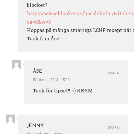
blocket?
https://www.blocket.se/hassleholm/Kitch
ca=8&w=3
Hoppas på många smarriga LCHF recept när d
Tack fina Åse
ÅSE
SVARA
10 maj, 2012 - 15:09
Tack för tipset!! =) KRAM
JENNY
SVARA
9 maj, 2012 - 21:33