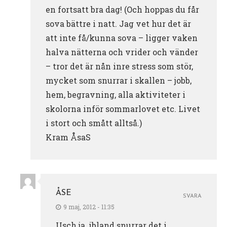
en fortsatt bra dag! (Och hoppas du får
sova bättre i natt. Jag vet hur det är
att inte få/kunna sova – ligger vaken
halva nätterna och vrider och vänder
– tror det är nån inre stress som stör,
mycket som snurrar i skallen – jobb,
hem, begravning, alla aktiviteter i
skolorna inför sommarlovet etc. Livet
i stort och smått alltså.)
Kram ÅsaS
ÅSE
SVARA
9 maj, 2012 - 11:35
Usch ja, ibland snurrar det i