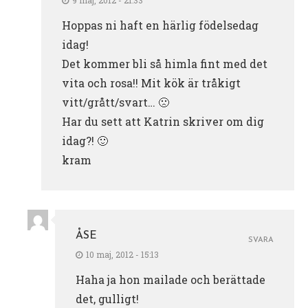
Hoppas ni haft en härlig födelsedag
idag!
Det kommer bli så himla fint med det
vita och rosa!! Mit kök är tråkigt
vitt/grått/svart… 🙁
Har du sett att Katrin skriver om dig
idag?! 🙂
kram
ÅSE
SVARA
10 maj, 2012 - 15:13
Haha ja hon mailade och berättade
det, gulligt!