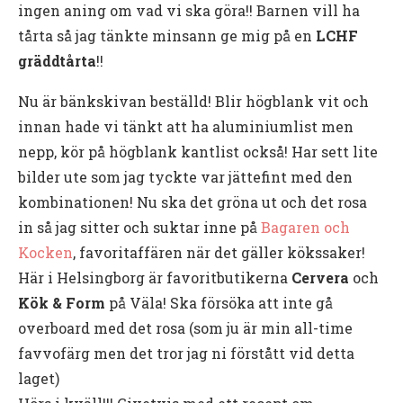
ingen aning om vad vi ska göra!! Barnen vill ha
tårta så jag tänkte minsann ge mig på en
LCHF
gräddtårta
!!
Nu är bänkskivan beställd! Blir högblank vit och
innan hade vi tänkt att ha aluminiumlist men
nepp, kör på högblank kantlist också! Har sett lite
bilder ute som jag tyckte var jättefint med den
kombinationen! Nu ska det gröna ut och det rosa
in så jag sitter och suktar inne på
Bagaren och
Kocken
, favoritaffären när det gäller kökssaker!
Här i Helsingborg är favoritbutikerna
Cervera
och
Kök & Form
på Väla! Ska försöka att inte gå
overboard med det rosa (som ju är min all-time
favvofärg men det tror jag ni förstått vid detta
laget)