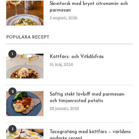
Skreitorsk med brynt citronsmör och
parmesan
3 augusti, 2026
POPULÄRA RECEPT
1
Köttfärs- och Vitkålsfräs
16 maj, 2024
2
Saftig stekt lövbiff med parmesan-
och timjanrostad potatis
28 januari, 2025
3
Tacogratäng med köttfärs – världens
godaste recept