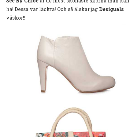
See By Chloé
är de mest skönaste skorna man kan
ha! Dessa var läckra! Och så älskar jag
Desiguals
väskor!!