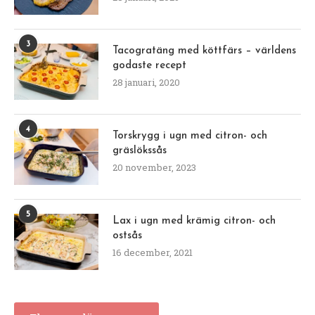
3
Tacogratäng med köttfärs – världens
godaste recept
28 januari, 2020
4
Torskrygg i ugn med citron- och
gräslökssås
20 november, 2023
5
Lax i ugn med krämig citron- och
ostsås
16 december, 2021