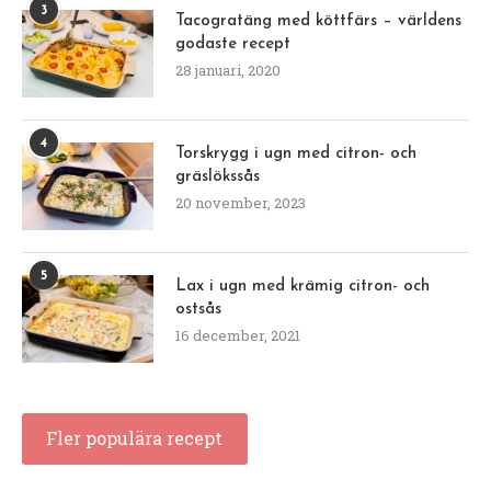
3
Tacogratäng med köttfärs – världens
godaste recept
28 januari, 2020
4
Torskrygg i ugn med citron- och
gräslökssås
20 november, 2023
5
Lax i ugn med krämig citron- och
ostsås
16 december, 2021
Fler populära recept