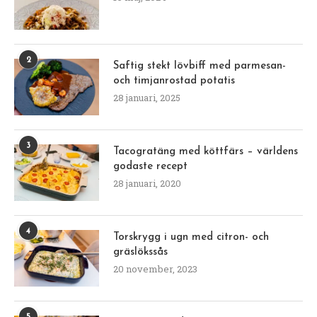
2
Saftig stekt lövbiff med parmesan-
och timjanrostad potatis
28 januari, 2025
3
Tacogratäng med köttfärs – världens
godaste recept
28 januari, 2020
4
Torskrygg i ugn med citron- och
gräslökssås
20 november, 2023
5