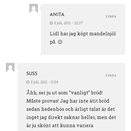
ANITA
SVARA
5 juli, 2011 - 22:37
Lidl har jag köpt mandelnjöl
på. 😉
SUSS
SVARA
5 juli, 2011 - 11:59
Åhh, ser ju ut som ”vanligt” bröd!
Måste provas! Jag har inte ätit bröd
sedan hedenhös och ärligt talat är det
inget jag direkt saknar heller, men det
är ju skönt att kunna variera