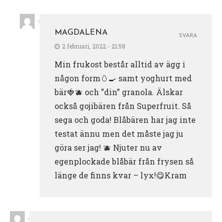
MAGDALENA
SVARA
2 februari, 2022 - 21:58
Min frukost består alltid av ägg i
någon form🥚🍳 samt yoghurt med
bär🍓🫐 och ”din” granola. Älskar
också gojibären från Superfruit. Så
sega och goda! Blåbären har jag inte
testat ännu men det måste jag ju
göra ser jag! 🫐 Njuter nu av
egenplockade blåbär från frysen så
länge de finns kvar – lyx!😋Kram