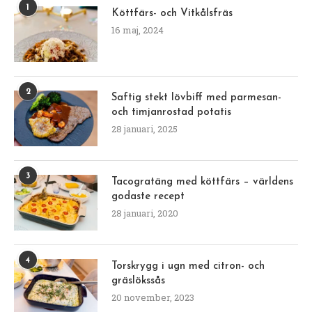
1
Köttfärs- och Vitkålsfräs
16 maj, 2024
2
Saftig stekt lövbiff med parmesan-
och timjanrostad potatis
28 januari, 2025
3
Tacogratäng med köttfärs – världens
godaste recept
28 januari, 2020
4
Torskrygg i ugn med citron- och
gräslökssås
20 november, 2023