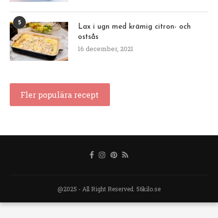
5
Lax i ugn med krämig citron- och
ostsås
16 december, 2021
Fler populära recept
@2025 - All Right Reserved. 56kilo.se