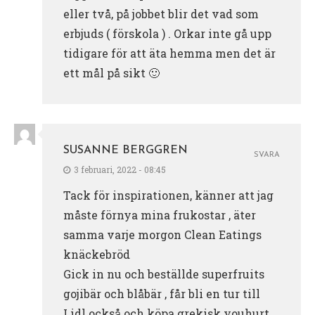
eller två, på jobbet blir det vad som
erbjuds ( förskola ) . Orkar inte gå upp
tidigare för att äta hemma men det är
ett mål på sikt 🙂
SUSANNE BERGGREN
SVARA
3 februari, 2022 - 08:45
Tack för inspirationen, känner att jag
måste förnya mina frukostar , äter
samma varje morgon Clean Eatings
knäckebröd
Gick in nu och beställde superfruits
gojibär och blåbär , får bli en tur till
Lidl också och köpa grekisk youhurt