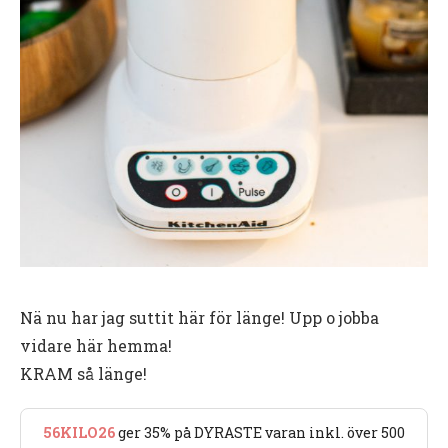
Nä nu har jag suttit här för länge! Upp o jobba
vidare här hemma!
KRAM så länge!
56KILO26
ger 35% på DYRASTE varan inkl. över 500