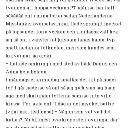
tvungen att hoppa veckans PT igår, jag har haft
såååååå ont i mina fötter sedan Nederländerna.
Misstänker överbelastning. Hade sprungit mycket
på löpbandet förra veckan och i lördagskväll fick
jag så ont i vänster fot (utsidan längs hälen, typ
snett nedanför fotknölen, men som kändes som
knivar när jag gick)
– haltade omkring i med stöd av både Daniel och
Anna hela helgen.
I måndags eftermiddag smällde det till på höger
fot! I går hade jag så ont så jag gick som jag hade
ägg med skal under fötterna som jag inte ville
krossa. För jäkla ont!! I dag är det mycket bättre
(vilat mkt tisd-onsd) – Någon som vet vad det
kallas? Får bli mest överkropp elelr övningar där
jag slipper belasta fötterna för mycket idag.