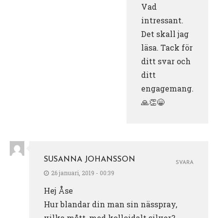
Vad
intressant.
Det skall jag
läsa. Tack för
ditt svar och
ditt
engagemang.
🙏👏😁
SUSANNA JOHANSSON
SVARA
26 januari, 2019 - 00:39
Hej Åse
Hur blandar din man sin nässpray,
vilka mått, med kolloidalt silver?