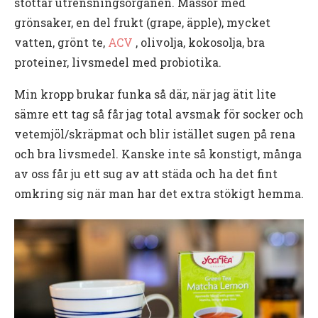
stöttar utrensningsorganen. Massor med
grönsaker, en del frukt (grape, äpple), mycket
vatten, grönt te,
ACV
, olivolja, kokosolja, bra
proteiner, livsmedel med probiotika.
Min kropp brukar funka så där, när jag ätit lite
sämre ett tag så får jag total avsmak för socker och
vetemjöl/skräpmat och blir istället sugen på rena
och bra livsmedel. Kanske inte så konstigt, många
av oss får ju ett sug av att städa och ha det fint
omkring sig när man har det extra stökigt hemma.