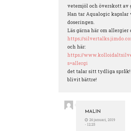
vetemjöl och överskott av 
Han tar Aqualogic kapslar 
doseringen.
Läs gärna här om allergie
https://silvertalks.jimdo.c
och här:
https://www.kolloidaltsilv
s=allergi
det talar sitt tydliga språ
blivit bättre!
MALIN
26 januari, 2019
- 12:25