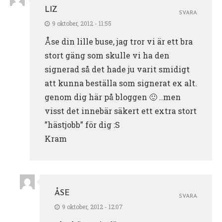
LIZ
SVARA
9 oktober, 2012 - 11:55
Åse din lille buse, jag tror vi är ett bra
stort gäng som skulle vi ha den
signerad så det hade ju varit smidigt
att kunna beställa som signerat ex alt.
genom dig här på bloggen 🙂 ..men
visst det innebär säkert ett extra stort
”hästjobb” för dig :S
Kram
ÅSE
SVARA
9 oktober, 2012 - 12:07