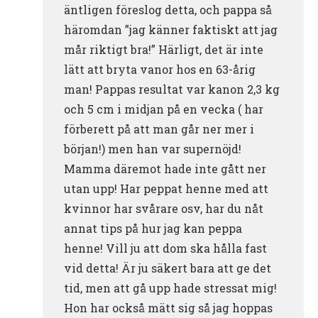
äntligen föreslog detta, och pappa så
häromdan ”jag känner faktiskt att jag
mår riktigt bra!” Härligt, det är inte
lätt att bryta vanor hos en 63-årig
man! Pappas resultat var kanon 2,3 kg
och 5 cm i midjan på en vecka ( har
förberett på att man går ner mer i
början!) men han var supernöjd!
Mamma däremot hade inte gått ner
utan upp! Har peppat henne med att
kvinnor har svårare osv, har du nåt
annat tips på hur jag kan peppa
henne! Vill ju att dom ska hålla fast
vid detta! Är ju säkert bara att ge det
tid, men att gå upp hade stressat mig!
Hon har också mätt sig så jag hoppas