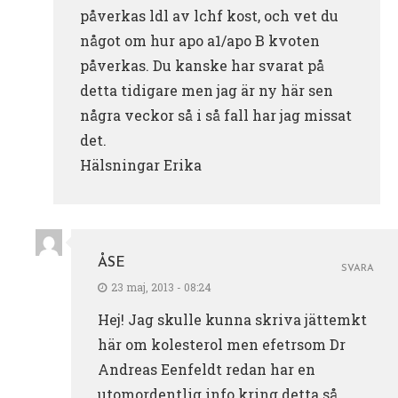
påverkas ldl av lchf kost, och vet du
något om hur apo a1/apo B kvoten
påverkas. Du kanske har svarat på
detta tidigare men jag är ny här sen
några veckor så i så fall har jag missat
det.
Hälsningar Erika
ÅSE
SVARA
23 maj, 2013 - 08:24
Hej! Jag skulle kunna skriva jättemkt
här om kolesterol men efetrsom Dr
Andreas Eenfeldt redan har en
utomordentlig info kring detta så