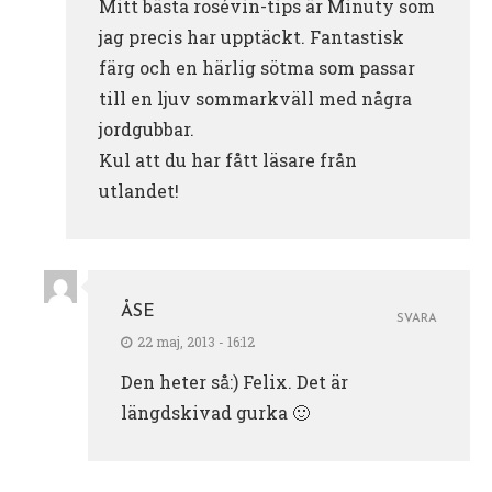
Mitt bästa rosévin-tips är Minuty som
jag precis har upptäckt. Fantastisk
färg och en härlig sötma som passar
till en ljuv sommarkväll med några
jordgubbar.
Kul att du har fått läsare från
utlandet!
ÅSE
SVARA
22 maj, 2013 - 16:12
Den heter så:) Felix. Det är
längdskivad gurka 🙂