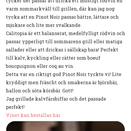
tycker det passar att dricka ett mustigt rödvin en
varm sommarkväll till grillen, där kan jag nog
tycka att en Pinot Noir passar bättre, lättare och
mjukare och lite mer svalkande.
Calitopia är ett balanserat, medelfylligt rödvin och
passar ypperligt till sommarens grill eller matiga
sallader eller att drickas i sällskap bara! Perfekt
till kalv, kyckling eller rätter som boeuf
bourguignon eller coq au vin.
Detta var en riktigt god Pinot Noir tyckte vi! Lite
kryddigt men fräscht och smakerna är björnbär,
hallon och söta körsbär. Gott!
Jag grillade kalvfärsbiffar och det passade
perfekt!
Vinet kan beställas här